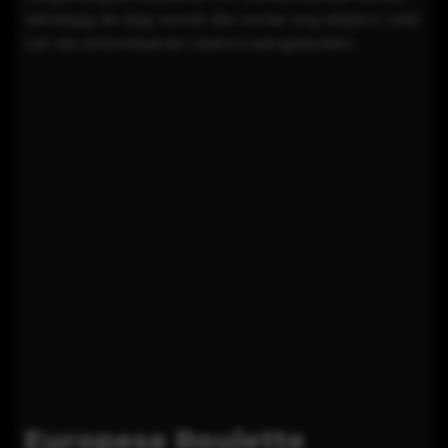
Vandaag de dag wordt die versie nog altijd in veel
van de Amerikaanse
casino’s
aangeboden.
Europese Roulette