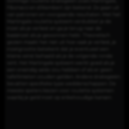
Sommige roulette strategieën zoals Martingale,
Fibonacci en d’Alembert zijn bekend. Ze gaan uit
van patronen en voorgaande resultaten. Met het
Martingale roulette systeem verdubbel je de
inzet als je verliest en ga je terug naar de
basisinzet als je gewonnen hebt. Theoretisch
gezien maakt het niet uit hoe vaak je verliest, je
inzetgrootte betekent dat je eventueel een
kleine winst behaald als je de volgende ronde
wint. Het Martingale systeem werkt goed als je
een oneindig saldo zou hebben of als er geen
tafellimieten zouden gelden. Andere strategieën
bevatten specifieke type weddenschappen. De
meeste spelers kiezen voor roulette systemen
waarbij je geld inzet op enkelvoudige kansen.