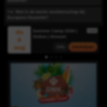
Roulette?
Wat is de beste weddenschap bij
Europees Roulette?
do
Summer Camp 2026 |
LINE
ONLINE
Online | Jirnsum
6
aug
n
Info
Inschrijven