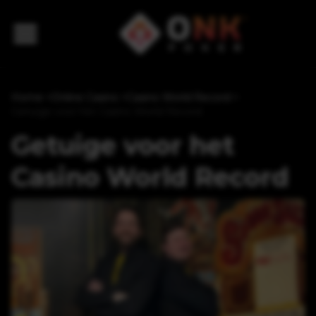
Home
>
Online Casino
>
Casino World Record
>
Getuige voor het Casino World Record
Getuige voor het
Casino World Record