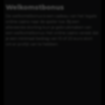
Welkomstbonus
De welkomstbonus is een cadeau van het legale
online casino naar de speler toe. Bij een
allereerste storting kun je gebruikmaken van
een welkomstbonus. Het online casino vereist dat
je een minimaal bedrag van 10 of 20 euro stort
om er profijt van te hebben.