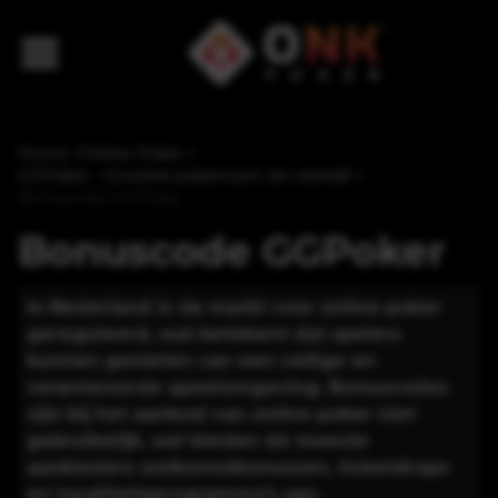
Home
>
Online Poker
>
GGPoker - Grootste pokerroom ter wereld!
>
Bonuscode GGPoker
Bonuscode GGPoker
In Nederland is de markt voor online poker
gereguleerd, wat betekent dat spelers
kunnen genieten van een veilige en
verantwoorde speelomgeving. Bonuscodes
zijn bij het aanbod van online poker niet
gebruikelijk, wel bieden de meeste
aanbieders welkomstbonussen, ticketdrops
en loyaliteitsprogramma's aan.