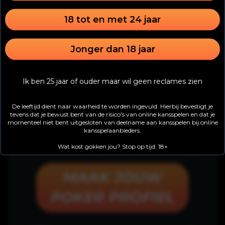
18 tot en met 24 jaar
Jonger dan 18 jaar
Ik ben 25 jaar of ouder maar wil geen reclames zien
De leeftijd dient naar waarheid te worden ingevuld. Hierbij bevestigt je
tevens dat je bewust bent van de risico's van online kansspelen en dat je
momenteel niet bent uitgesloten van deelname aan kansspelen bij online
kansspelaanbieders.
Wat kost gokken jou? Stop op tijd. 18+