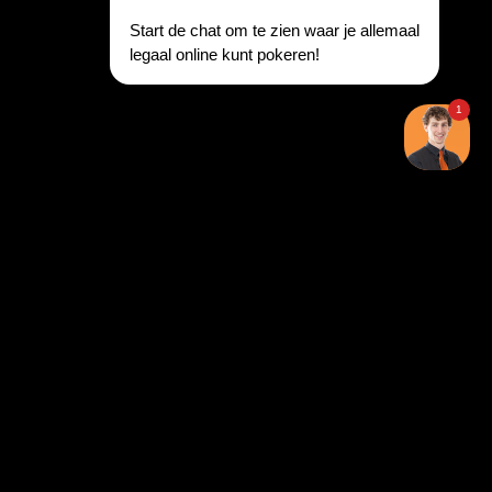
Over ONK Poker
Over Ons