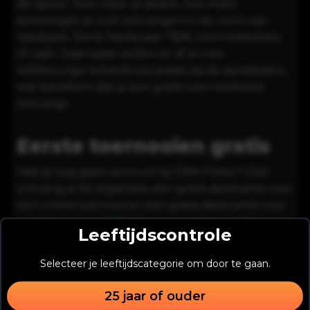
de speler. Hoe meer je speelt, hoe meer
beloningen je zult ontvangen in de vorm van
rakeback. Denk hierbij aan T$/€, toernooitickets
of cash. Daarnaast vinden er af en toe
willekeurige ticketdrops plaats bij de aanbieders,
wat betekent dat je een gratis toernooiticket
ontvangt.
Eerste toernooien gratis
Heb jij nog geen account bij ONK Poker? Dan
ontvang je bij registratie een gratis deelname voor
een online toernooi en een gratis deelname voor
een live toernooi! Maak nu een pokerprofiel aan,
Leeftijdscontrole
houd je statistieken bij en wordt één van de beste
pokerspelers van de community!
Selecteer je leeftijdscategorie om door te gaan.
25 jaar of ouder