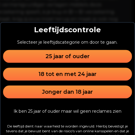
n x2 vermenigvuldiger verlagen middels deze
ekering speelt, is je buy-in $1 + $1 verzekering.
it, krijg jij jouw inzet terug en maak je ook nog
or een verzekering hebt gekozen en de
Leeftijdscontrole
kering en zal jij je pokerskills in de strijd moeten
gedeelte hiervan.
Selecteer je leeftijdscategorie om door te gaan.
25 jaar of ouder
18 tot en met 24 jaar
Jonger dan 18 jaar
Ik ben 25 jaar of ouder maar wil geen reclames zien
De leeftijd dient naar waarheid te worden ingevuld. Hierbij bevestigt je
tevens dat je bewust bent van de risico's van online kansspelen en dat je