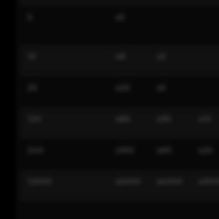
5
x5
10
x8
x2
25
x20
x5
120
x80
x30
x10
240
x160
x60
x20
12000
x5000
x4000
x300