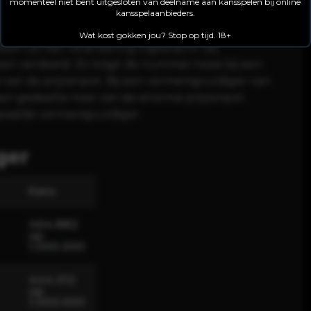
momenteel niet bent uitgesloten van deelname aan kansspelen bij online
kansspelaanbieders.
 de nummer één de volledige prijzenpot. Om de Spin &
Wat kost gokken jou? Stop op tijd. 18+
en ze hier verandering ingebracht. Bij
zen verdeeld. Zo krijgt de nummer twee bij een
van de prijzenpot. Bij een vermenigvuldiger van
 een gedeelte mee van de enorme prijzenpot.
epaalde vermenigvuldiger.
ger
Kans
464.882
op
1.000.000
444.012
op
1.000.000