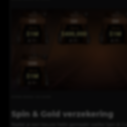
(GGPoker desktop - Spin & Gold)
Spin & Gold verzekering
Nadat je een keuze hebt gemaakt welke Spin & Gold