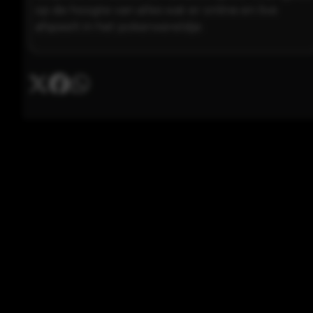
op de hoogte van alles wat er online en live
afspeelt in het pokerwereldje.