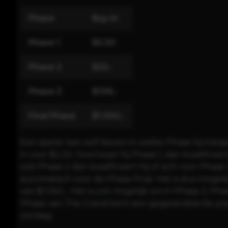
Phase
Buy-in
Phase 1
$5.50
Phase 2
$22,-
Phase 3
$109,-
Final Phase
$1.050,-
Een speler kan zelf kiezen in welke Phase hij instap
in voor $2.20. Doorloopt hij Phase 1, dan kwalificeer
ook Phase 2 dan kwalificeert hij of zich voor Phase
automatisch voor de Phase Final. Het is dus mogeli
van $1.050,-. Het is ook mogelijk om in Phase 2, Phas
Phase van The Grand kent een gegarandeerde prij
zondag.