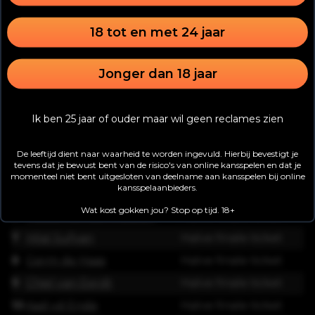
Uitslag
18 tot en met 24 jaar
101
deelnemers
Jonger dan 18 jaar
#
Speler
Prijs
1
Niels van Iersel
Finale ticket
Ik ben 25 jaar of ouder maar wil geen reclames zien
2
Michel Jacobs
Halve finale ticket
3
Martin Hummel
Halve finale ticket
De leeftijd dient naar waarheid te worden ingevuld. Hierbij bevestigt je
tevens dat je bewust bent van de risico's van online kansspelen en dat je
4
Ad Musters
Halve finale ticket
momenteel niet bent uitgesloten van deelname aan kansspelen bij online
kansspelaanbieders.
5
Abel Wijkstra
Halve finale ticket
Wat kost gokken jou? Stop op tijd. 18+
6
Fedde van der Meulen
Halve finale ticket
7
Hilal Sufyan
Halve finale ticket
8
Germ de Haas
Halve finale ticket
9
Chiel van Eerdt
Halve finale ticket
10
Aad vd Ende
Halve finale ticket