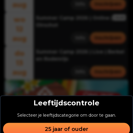
aug
Info
Inschrijven
wo
Summer Camp 2026 | Online |
ONLINE
Oirschot
12
aug
Info
Inschrijven
do
Summer Camp 2026 | Live | Berkel
en Rodenrijs
13
aug
Info
Inschrijven
Leeftijdscontrole
Selecteer je leeftijdscategorie om door te gaan.
25 jaar of ouder