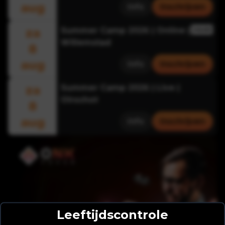
aug
Info
Inschrijven
za
Summer Camp 2026 | Online |
ONLINE
Willemstad
8
aug
Info
Inschrijven
za
Summer Camp 2026 | Live |
Oirschot
8
aug
Info
Inschrijven
Leeftijdscontrole