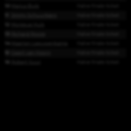
10
Marius Buijs
Halve finale ticket
11
Jimmy Schuurbiers
Halve finale ticket
12
Monique Huls
Halve finale ticket
13
Richard Rooze
Halve finale ticket
14
Maarten Leeuwenkamp
Halve finale ticket
15
Geert van Hoorn
Halve finale ticket
16
Robert Suur
Halve finale ticket