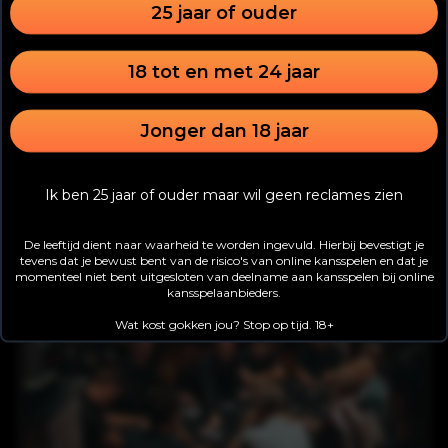
25 jaar of ouder
18 tot en met 24 jaar
Jonger dan 18 jaar
Pokerkampioenschap van Ankeveen
Ik ben 25 jaar of ouder maar wil geen reclames zien
Datum:
06-02-2025
Winnaar:
Michel Mansveld
De leeftijd dient naar waarheid te worden ingevuld. Hierbij bevestigt je
tevens dat je bewust bent van de risico's van online kansspelen en dat je
momenteel niet bent uitgesloten van deelname aan kansspelen bij online
kansspelaanbieders.
Wat kost gokken jou? Stop op tijd. 18+