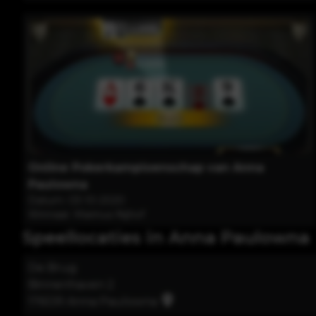
Online Pokerkampioenschap van Anna
Paulowna
Datum:
03-10-2020
Winnaar:
Marinus Nijhof
Speellocaties in
Anna Paulowna
De Brug
Binnenhaven
2
1761JR
Anna Paulowna