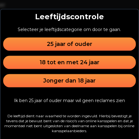
er
Leeftijdscontrole
Selecteer je leeftijdscategorie om door te gaan.
in
Anna Paulowna
25 jaar of ouder
18 tot en met 24 jaar
Jonger dan 18 jaar
Ik ben 25 jaar of ouder maar wil geen reclames zien
Online Pokerkampioenschap van Anna
De leeftijd dient naar waarheid te worden ingevuld. Hierbij bevestigt je
Paulowna
tevens dat je bewust bent van de risico's van online kansspelen en dat je
momenteel niet bent uitgesloten van deelname aan kansspelen bij online
Datum:
17-04-2023
kansspelaanbieders.
Winnaar:
Michel Wever