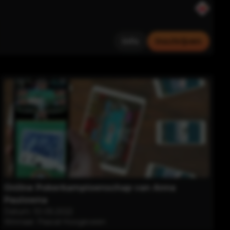
Info
Inschrijven
Online Pokerkampioenschap van Anna
Paulowna
Datum:
10-05-2022
Winnaar:
Pascal Hoogeveen