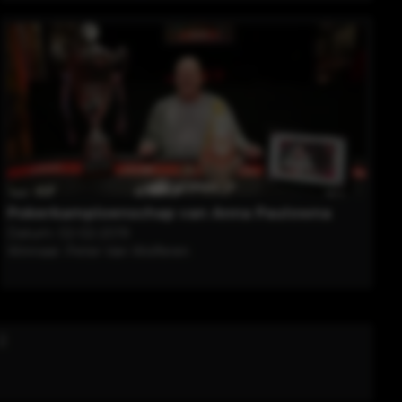
Pokerkampioenschap van Anna Paulowna
Datum:
02-02-2019
Winnaar:
Peter Van Wolferen
2