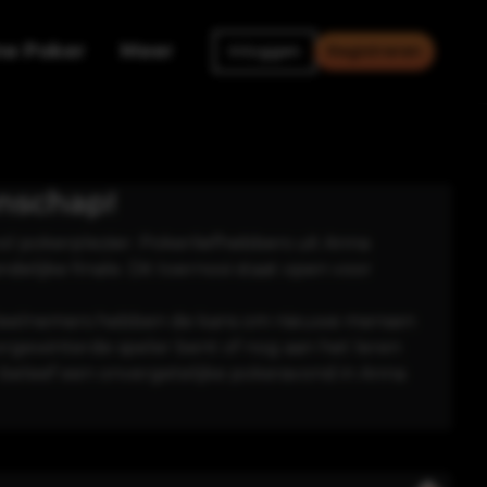
ne Poker
Meer
Inloggen
Registreren
nschap!
ol pokerplezier. Pokerliefhebbers uit Anna
lijke finale. Dit toernooi staat open voor
n. Deelnemers hebben de kans om nieuwe mensen
oorgewinterde speler bent of nog aan het leren
n beleef een onvergetelijke pokeravond in Anna