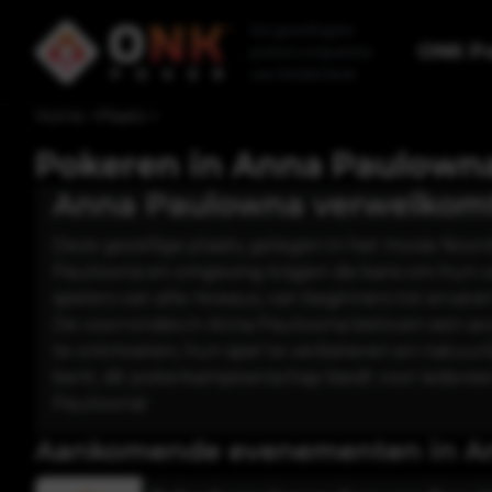
De gezelligste
ONK P
pokercompetitie
van Nederland
Home
>
Plaats
>
Pokeren in Anna Paulowna
Anna Paulowna verwelkom
Deze gezellige plaats, gelegen in het mooie Noor
Paulowna en omgeving krijgen de kans om hun vaard
spelers van alle niveaus, van beginners tot ervare
De voorrondes in Anna Paulowna beloven een avo
te ontmoeten, hun spel te verbeteren en natuurlij
bent, dit pokerkampioenschap biedt voor iedereen
Paulowna!
Aankomende evenementen in
A