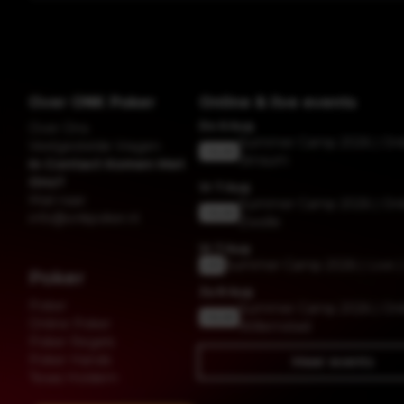
Over ONK Poker
Online & live events
Do
6
Aug
Over Ons
Summer Camp 2026 | Onli
Veelgestelde Vragen
ONLINE
Jirnsum
In Contact Komen Met
Ons?
Vr
7
Aug
Mail naar:
Summer Camp 2026 | Onli
ONLINE
info@onkpoker.nl
Zwolle
Vr
7
Aug
Summer Camp 2026 | Live |
LIVE
Poker
Za
8
Aug
Poker
Summer Camp 2026 | Onli
ONLINE
Online Poker
Willemstad
Poker Regels
Poker Hands
Meer events
Texas Holdem