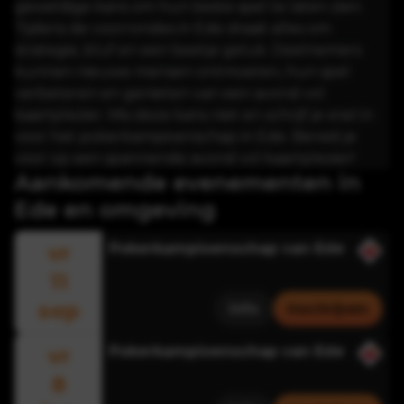
geweldige kans om hun beste spel te laten zien.
Tijdens de voorrondes in Ede draait alles om
strategie, bluf en een beetje geluk. Deelnemers
kunnen nieuwe mensen ontmoeten, hun spel
verbeteren en genieten van een avond vol
kaartplezier. Mis deze kans niet en schrijf je snel in
voor het pokerkampioenschap in Ede. Bereid je
voor op een spannende avond vol kaartplezier!
Aankomende evenementen in
Ede
en omgeving
vr
Pokerkampioenschap van Ede
11
sep
Info
Inschrijven
vr
Pokerkampioenschap van Ede
8