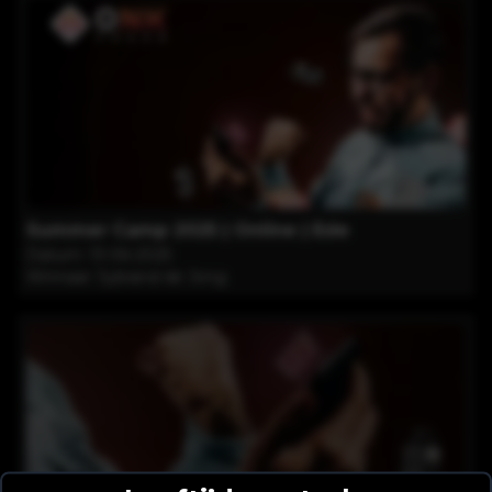
Summer Camp 2025 | Online | Ede
Datum:
13-06-2025
Winnaar:
Sybrand de Jong