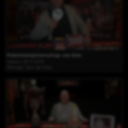
Pokerkampioenschap van Ede
Datum:
29-11-2019
Winnaar:
Jorin de Vries