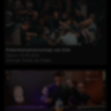
Pokerkampioenschap van Ede
Datum:
15-09-2023
Winnaar:
Stefan de Ridder