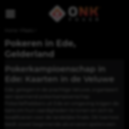
Home
>
Plaats
>
Pokeren in Ede,
Gelderland
Pokerkampioenschap in
Ede: Kaarten in de Veluwe
Ede, gelegen in de prachtige Veluwe, organiseert
een spannend pokerkampioenschap.
Pokerliefhebbers uit Ede en omgeving krijgen de
kans om hun vaardigheden te tonen en zich te
kwalificeren voor de landelijke finale. Dit toernooi
biedt zowel beginnende als ervaren spelers een