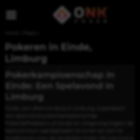
Home
>
Plaats
>
Pokeren in Einde,
Limburg
Pokerkampioenschap in
Einde: Een Spelavond in
Limburg
Einde, een sfeervol dorp in Limburg, organiseert
een spannend pokerkampioenschap.
Pokerliefhebbers uit Einde en omgeving krijgen de
kans om hun vaardigheden te tonen en zich te
kwalificeren voor de landelijke finale. Dit toernooi is