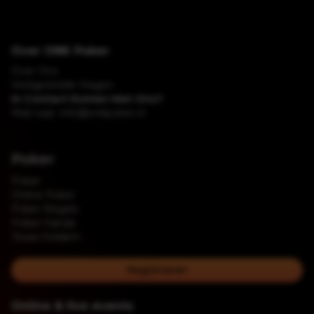
Over ONK Poker
Over Ons
Veelgestelde Vragen
In Contact Komen Met Ons?
Mail naar: info@onkpoker.nl
Poker
Poker
Online Poker
Poker Regels
Poker Hands
Texas Holdem
Registreren
Online & live events