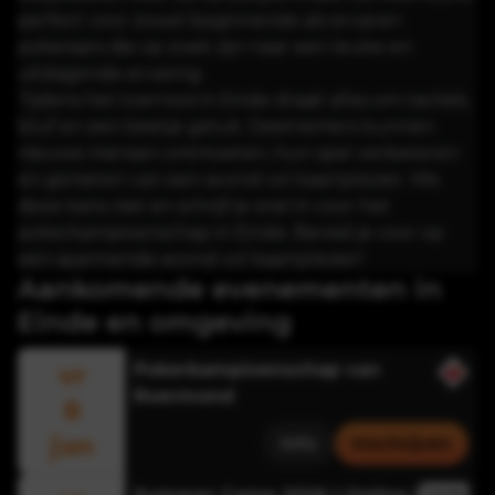
perfect voor zowel beginnende als ervaren
pokeraars die op zoek zijn naar een leuke en
uitdagende ervaring.
Tijdens het toernooi in Einde draait alles om tactiek,
bluf en een beetje geluk. Deelnemers kunnen
nieuwe mensen ontmoeten, hun spel verbeteren
en genieten van een avond vol kaartplezier. Mis
deze kans niet en schrijf je snel in voor het
pokerkampioenschap in Einde. Bereid je voor op
een spannende avond vol kaartplezier!
Aankomende evenementen in
Einde
en omgeving
vr
Pokerkampioenschap van
Roermond
8
jan
Info
Inschrijven
ONLINE