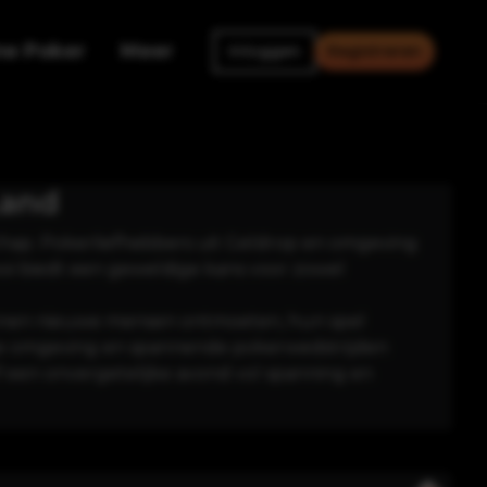
ne Poker
Meer
Inloggen
Registreren
Land
hap. Pokerliefhebbers uit Geldrop en omgeving
nooi biedt een geweldige kans voor zowel
kunnen nieuwe mensen ontmoeten, hun spel
ige omgeving en spannende pokerwedstrijden
f een onvergetelijke avond vol spanning en