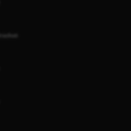
rschot