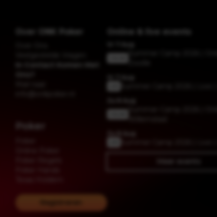
Over ONK Poker
Online & live events
Vr
7
Aug
Over Ons
Summer Camp 2026 | Onli
Veelgestelde Vragen
ONLINE
Zwolle
In Contact Komen Met
Ons?
Vr
7
Aug
Mail naar:
Summer Camp 2026 | Live |
LIVE
info@onkpoker.nl
Za
8
Aug
Summer Camp 2026 | Onli
ONLINE
Willemstad
Poker
Za
8
Aug
Poker
Summer Camp 2026 | Live | 
LIVE
Online Poker
Poker Regels
Meer events
Poker Hands
Texas Holdem
Registreren