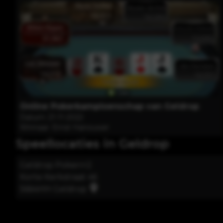
Online Pokerkampioenschap van Geldrop
Datum:
21-11-2022
Winnaar:
Ernst Hanouwer
Speellocaties in
Geldrop
Geldrop Pokerrr2
Korte Kerkstraat
46
5664HH
Geldrop