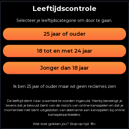
chot
Leeftijdscontrole
Selecteer je leeftijdscategorie om door te gaan.
25 jaar of ouder
in
Geldrop
18 tot en met 24 jaar
Jonger dan 18 jaar
Ik ben 25 jaar of ouder maar wil geen reclames zien
De leeftijd dient naar waarheid te worden ingevuld. Hierbij bevestigt je
Online Pokerkampioenschap van Geldrop
tevens dat je bewust bent van de risico's van online kansspelen en dat je
momenteel niet bent uitgesloten van deelname aan kansspelen bij online
Datum:
10-11-2024
kansspelaanbieders.
Winnaar:
Kees van Doorn
Wat kost gokken jou? Stop op tijd. 18+