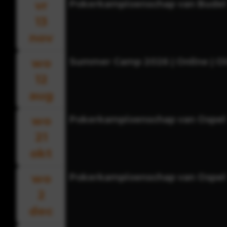
vr
Pokerkampioenschap van Budel
13
nov
wo
Summer Camp 2026 | Online | Oi
12
aug
wo
Pokerkampioenschap van Ospel
21
okt
wo
Pokerkampioenschap van Ospel
2
dec