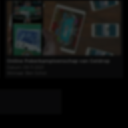
Online Pokerkampioenschap van Geldrop
Datum:
09-11-2021
Winnaar:
Ben Schot