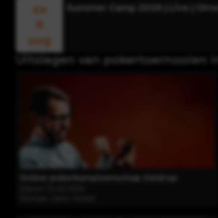
za
Summer Camp 2026 | Live | Oirs
8
aug
Uitslagen van pokertoernooien 
Online pokerkampioenschap Geldrop
Datum:
12-02-2026
Winnaar:
Glenn Koster