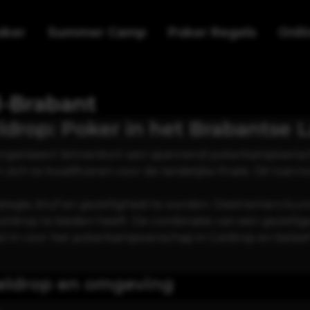
oker
Summer Camp
Poker Regels
Onli
d-Brabant
drop: Poker in het Brabantse 
, organiseert binnenkort een spannend pokerkampioensc
ich te kwalificeren voor de landelijke finale. Dit toer
trategie, bluf en gezelligheid te worden. Deelnemers 
Geldrop te bieden heeft. De combinatie van een gezell
snel in voor het pokerkampioenschap in Geldrop en belee
eldrop
en omgeving