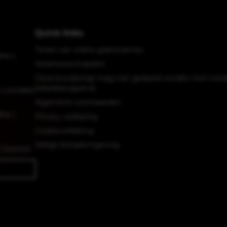
Quick links
Tonen van online gokreclames
ne |
Verantwoord spelen
Deze boodschap mag niet gedeeld worden met minde
(loketkansspel.nl)
 Lonneker
Algemene voorwaarden
ne |
Privacy verklaring
Cookieverklaring
Veilige betaalomgeving
Oirschot