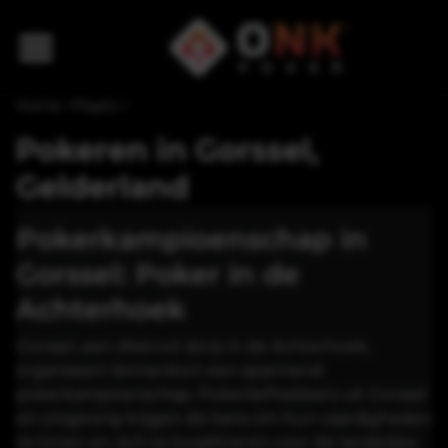
Home
>
Plaats
>
Pokeren in Gorssel,
Gelderland
Pokerkampioenschap in
Gorssel: Poker in de
Achterhoek
Gorssel, een sfeervol dorp in de Achterhoek,
organiseert binnenkort een spannend
pokerkampioenschap. Pokerliefhebbers uit Gorssel
en omgeving krijgen de kans om hun vaardigheden
te tonen en zich te kwalificeren voor de landelijke