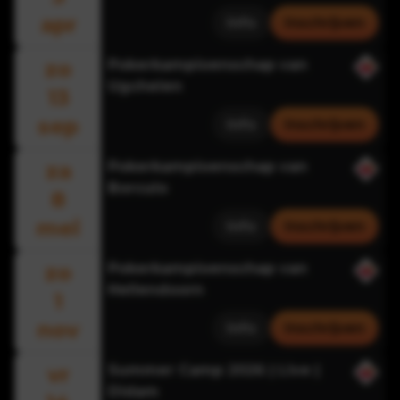
apr
Info
Inschrijven
zo
Pokerkampioenschap van
Ugchelen
13
sep
Info
Inschrijven
za
Pokerkampioenschap van
Borculo
8
mei
Info
Inschrijven
zo
Pokerkampioenschap van
Hellendoorn
1
nov
Info
Inschrijven
vr
Summer Camp 2026 | Live |
Didam