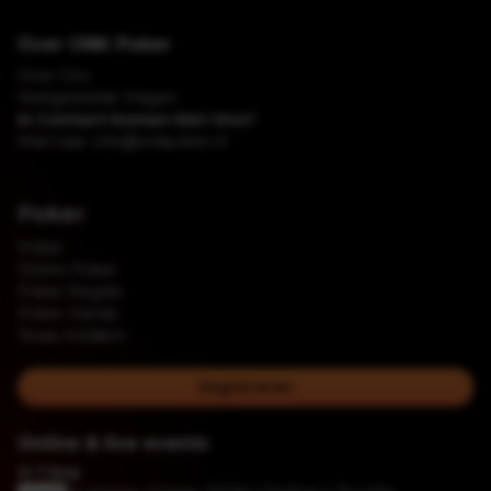
Over ONK Poker
Over Ons
Veelgestelde Vragen
In Contact Komen Met Ons?
Mail naar: info@onkpoker.nl
Poker
Poker
Online Poker
Poker Regels
Poker Hands
Texas Holdem
Registreren
Online & live events
Vr
7
Aug