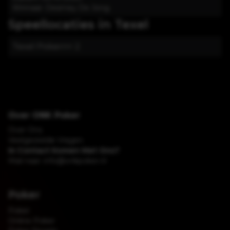
Winnaar:
Desmey De Jong
Speellocaties in
Texel
Texel Pokerrrr 2
Over ONK Poker
Over Ons
Veelgestelde Vragen
In Contact Komen Met Ons?
Mail naar: info@onkpoker.nl
Poker
Poker
Online Poker