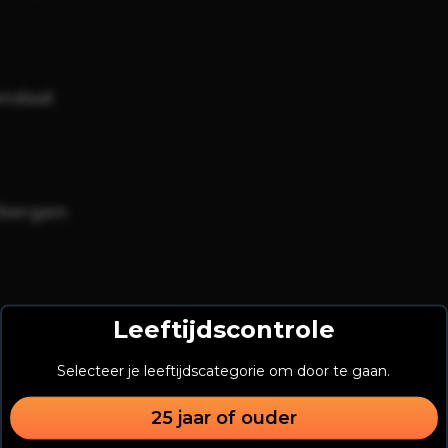
ndaal
nbergen
Leeftijdscontrole
hen
Selecteer je leeftijdscategorie om door te gaan.
25 jaar of ouder
ldinge