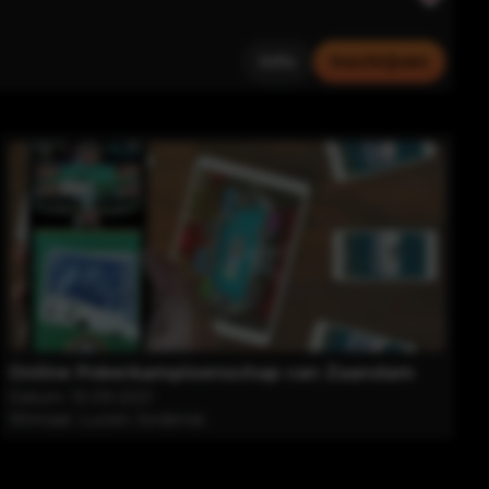
Info
Inschrijven
Online Pokerkampioenschap van Zaandam
Datum:
13-09-2021
Winnaar:
Lucien Jordense