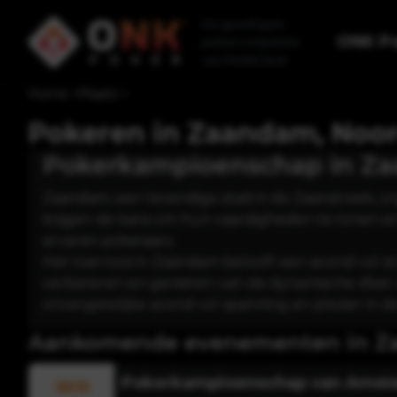
De gezelligste
ONK P
pokercompetitie
van Nederland
Home
>
Plaats
>
Pokeren in Zaandam, Noor
Pokerkampioenschap in Za
Zaandam, een levendige stad in de Zaanstreek, 
krijgen de kans om hun vaardigheden te tonen en
ervaren pokeraars.
Het toernooi in Zaandam belooft een avond vol 
verbeteren en genieten van de dynamische sfeer 
onvergetelijke avond vol spanning en plezier in d
Aankomende evenementen in
Z
wo
Pokerkampioenschap van Amst