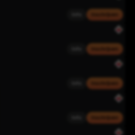
Info
Inschrijven
Info
Inschrijven
Info
Inschrijven
Info
Inschrijven