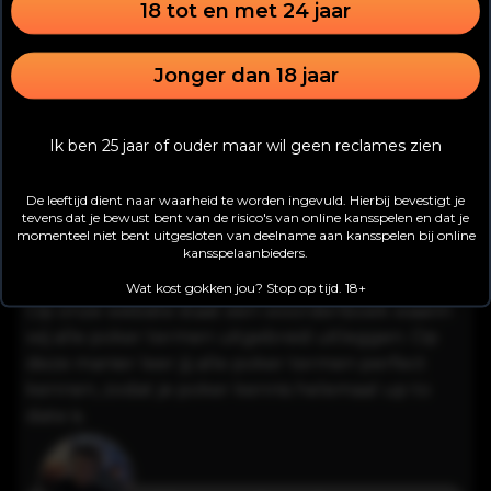
18 tot en met 24 jaar
verschillende redenen:
Verder verwarren van de volgorde:
Door
Jonger dan 18 jaar
meerdere keren te burnen, wordt het nog
moeilijker voor spelers om de volgorde van de
kaarten te voorspellen.
Ik ben 25 jaar of ouder maar wil geen reclames zien
Bescherming van de kaarten:
Door meerdere
keren te burnen, worden de kaarten nog beter
De leeftijd dient naar waarheid te worden ingevuld. Hierbij bevestigt je
tevens dat je bewust bent van de risico's van online kansspelen en dat je
beschermd tegen beschadigingen.
momenteel niet bent uitgesloten van deelname aan kansspelen bij online
kansspelaanbieders.
Wil je meer poker termen leren?
Wat kost gokken jou? Stop op tijd. 18+
Op onze website staat een woordenboek waarin
wij alle
poker termen
uitgebreid uitleggen. Op
deze manier leer jij alle poker termen perfect
kennen, zodat je poker kennis helemaal up to
date is.