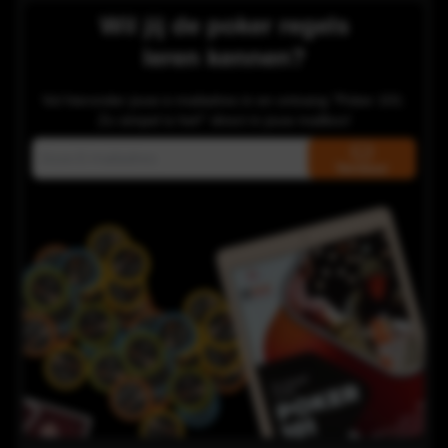
Wil jij de poker regels
leren kennen?
Vul hieronder jouw e-mailadres in en ontvang "Poker 101:
Zo simpel is het!" direct in jouw mailbox!
Verstuur