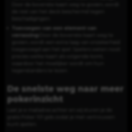
Door de bovenste kaart weg te gooien, wordt
de rest van het deck beschermd tegen
beschadigingen.
Toevoegen van een element van
verrassing:
Door de bovenste kaart weg te
gooien, wordt een extra laag van onzekerheid
toegevoegd aan het spel. Spelers weten nooit
precies welke kaart als volgende komt,
waardoor het moeilijker wordt om hun
tegenstanders te lezen.
De snelste weg naar meer
pokerinzicht
Laat je e-mailadres achter en wij sturen je de
gratis Poker 101 gids zodat je met vertrouwen
kunt spelen.