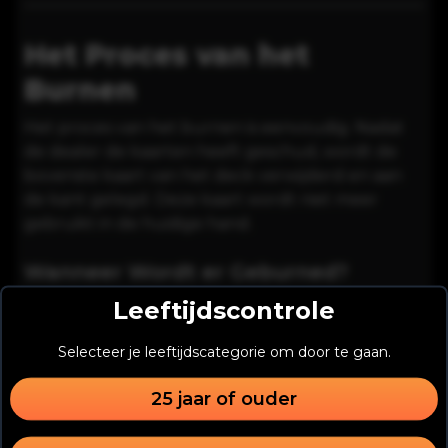
Het Proces van het
Burnen
Het proces van het burnen is eenvoudig. Nadat
de dealer de kaarten heeft geschud, wordt de
bovenste kaart van het deck verwijderd en aan
de kant gelegd. Deze kaart wordt niet meer
gebruikt in de huidige hand.
Wanneer Wordt er Geburned?
Er wordt een kaart geburnt voordat de flop, de
Leeftijdscontrole
turn en de river worden gedeeld.
Selecteer je leeftijdscategorie om door te gaan.
Waarom wordt er meerdere keren
25 jaar of ouder
geburned?
Het meerdere keren burnen van een kaart heeft