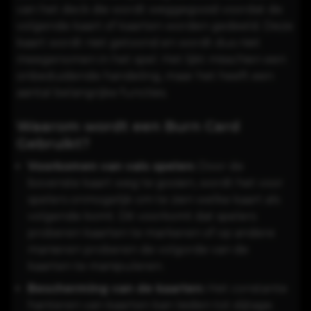
van het deck die wordt weggegooid voordat de
volgende kaart of kaarten worden gedeeld. Deze
kaart wordt niet getoond en wordt dus niet
meegenomen in het spel. Het lijkt misschien een
onbeduidende handeling, maar het heeft een
aantal belangrijke functies.
Waarom wordt een Burn Card
Gebruikt?
Voorkomen van vals spelen:
Door de
bovenste kaart weg te gooien, wordt het voor
spelers onmogelijk om te zien welke kaart als
volgende komt. Dit voorkomt dat spelers
proberen kaarten te markeren of op andere
manieren proberen de volgorde van de
kaarten te manipuleren.
Bescherming van de kaarten:
Het constante
hanteren van kaarten kan leiden tot slijtage.