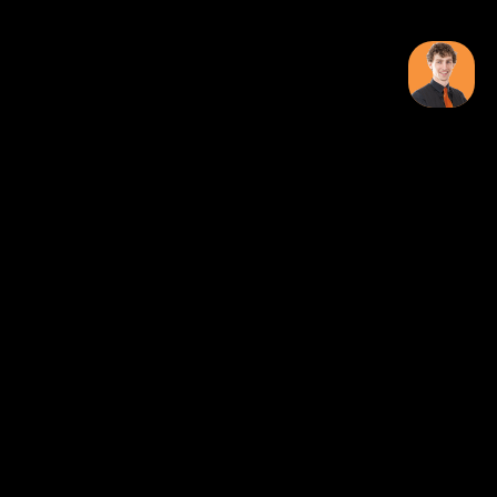
Over ONK Poker
Over Ons
Veelgestelde Vragen
In Contact Komen Met Ons?
Mail naar: info@onkpoker.nl