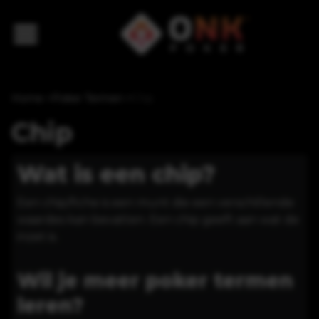
Home
>
Poker Termen
>
Chip
Chip
Wat is een chip?
Een chip/fiche is een munt die een verschillende
waardes kan bevatten. Een chip geeft aan wat de
inzet is.
Wil je meer poker termen
leren?