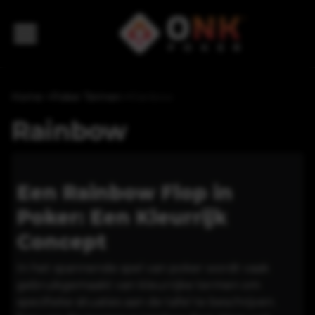
Home
>
Poker Termen
>
Rainbow
Rainbow
Een Rainbow Flop in
Poker: Een Kleurrijk
Concept
In het spannende spel van poker wordt vaak
gebruikgemaakt van kleurrijke termen om
specifieke situaties aan de tafel te beschrijven.