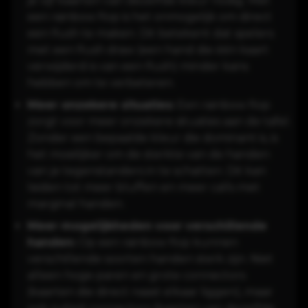
je vijf kaarten van dezelfde kleur nodig. Met
een rainbow flop is het onmogelijk om direct
een flush te maken. Dit betekent dat spelers
met een flush draw (een hand die één kaart
verwijderd is van een flush) minder kans
hebben om te verbeteren.
Meer onzekere situaties:
Een rainbow flop
zorgt voor meer onzekere situaties aan de tafel.
Zonder een bepaalde kleur die dominant is, is
het moeilijker om de sterkte van de handen
van je tegenstanders in te schatten. Dit kan
leiden tot meer bluffen en meer calls met
marginal handen.
Meer mogelijkheden voor verschillende
handen:
Op een rainbow flop kunnen
verschillende soorten handen sterk zijn. Niet
alleen hoge paren en grote connectors
(kaarten die direct naast elkaar liggen), maar