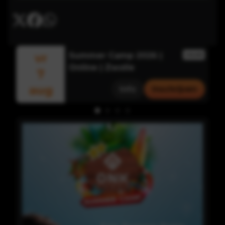
vr
Summer Camp 2026 |
ONLINE
Online | Zwolle
7
aug
n
Info
Inschrijven