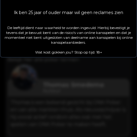
leren?
Ik ben 25 jaar of ouder maar wil geen reclames zien
Op onze website staat een woordenboek waarin
wij alle
poker termen
uitgebreid uitleggen. Op
De leeftijd dient naar waarheid te worden ingevuld. Hierbij bevestigt je
deze manier leer jij alle poker termen perfect
tevens dat je bewust bent van de risico's van online kansspelen en dat je
momenteel niet bent uitgesloten van deelname aan kansspelen bij online
kennen, zodat je poker kennis helemaal up to
kansspelaanbieders.
date is.
Wat kost gokken jou? Stop op tijd. 18+
Bekijk hier alle poker termen
Thomas Smedema
Auteur
Thomas is een bekend gezicht bij ONK Poker
en van alle markten thuis. Als nieuwsschrijver is
hij vooral actief rondom alles wat met het
spelen van ONK Poker te maken heeft.