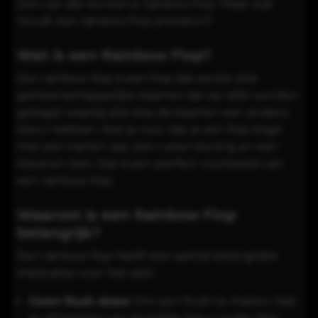
Een van die termen is 'rainbow flop'. Maar wat
houdt een rainbow flop precies in?
Wat is een Rainbow Flop?
Een rainbow flop is een flop (de eerste drie
gemeenschappelijke kaarten die op tafel worden
gelegd) waarbij alle drie de kaarten een andere
kleur hebben. Stel je voor dat je een flop krijgt
met een harten aas, een ruiten koning en een
klaveren tien. Dat is een perfect voorbeeld van
een rainbow flop.
Waarom is een Rainbow Flop
belangrijk?
Een rainbow flop heeft een aantal belangrijke
implicaties voor het spel:
Geen flush draw:
Om een flush te maken, heb