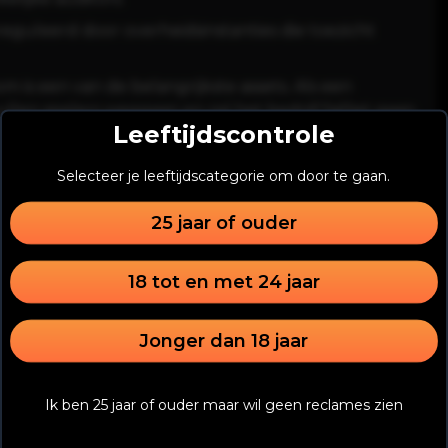
guleerd door overheidsinstanties die toezicht
 is een van de belangrijkste assets. Als een
len spelers weggaan en zal het bedrijf failliet gaan.
Leeftijdscontrole
ker bestaan?
Selecteer je leeftijdscategorie om door te gaan.
jft het idee hardnekkig bestaan. Dit komt door een
25 jaar of ouder
ie tegen verlies dan tegen winst. Dit betekent dat
positieve ervaringen.
18 tot en met 24 jaar
ormatie te zoeken en te interpreteren op een
igt.
Jonger dan 18 jaar
en grote rol. Het is normaal dat er periodes van geluk
Ik ben 25 jaar of ouder maar wil geen reclames zien
 rigged is?