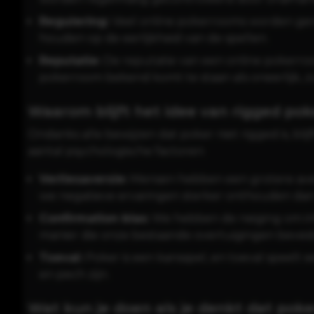
Regulering:
Veel online pokerrooms worden gere
houden op de eerlijkheid van de spellen.
Reputatie:
De reputatie van een online pokerroom
pokerroom bekend komt te staan als oneerlijk, zul
Waarom blijft het idee van rigged po
Ondanks alle bewijzen dat poker niet rigged is, bli
aantal psychologische factoren:
Verliesaversie:
Mensen hebben een grotere avers
we negatieve ervaringen sterker onthouden dan 
Confirmation bias:
We hebben de neiging om inf
manier die onze bestaande overtuigingen bevest
Toeval:
Poker is een kansspel, en toeval speelt e
en pech zijn.
Wat kun je doen als je denkt dat poker