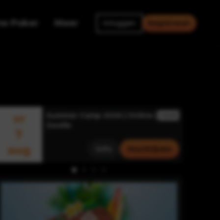
ne Poker
Meer
Inloggen
Registreren
Summer Camp 2026 | Online |
vr
vr
ONLINE
Zwolle
7
7
aug
aug
Info
Inschrijven