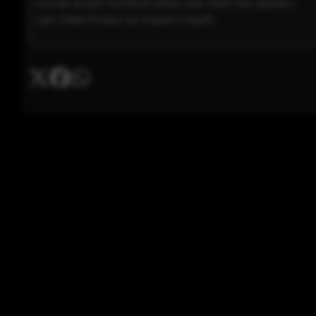
vooral actief rondom alles wat met het spelen
van ONK Poker te maken heeft.