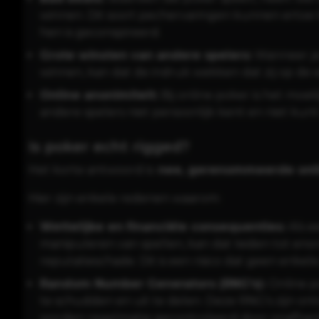
winnen. Dit soort pechervaringen kunnen ertoe 
hen is geconspireerd.
Grote winsten van andere spelers:
Wanneer je 
winnen, kan dat de indruk wekken dat zij op de
Online anonimiteit:
Bij online poker is het moeili
andere spelers niet persoonlijk kent en niet kun
Is poker echt rigged?
Het korte antwoord is:
nee, gerenommeerde onlin
Hier zijn enkele redenen waarom:
Wettelijke en financiële consequenties:
Als e
manipuleren van spellen, kan dat leiden tot enorm
reputatieschade. Dit is een risico dat geen en
Random Number Generators (RNG's):
Online p
te schudden en uit te delen. Deze RNG's zijn o
worden regelmatig gecontroleerd door onafhanke