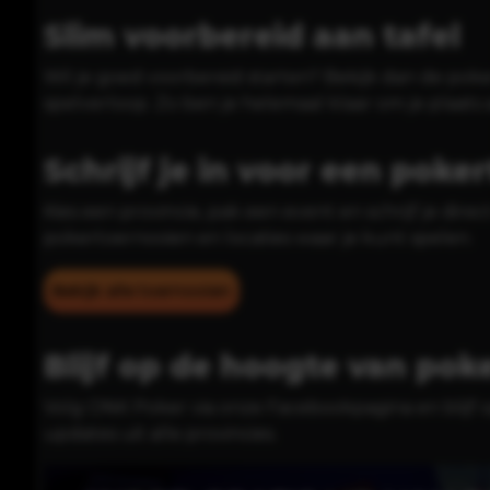
Slim voorbereid aan tafel
Wil je goed voorbereid starten? Bekijk dan de
poke
spelverloop. Zo ben je helemaal klaar om je plaats 
Schrijf je in voor een poke
Kies een provincie, pak een event en schrijf je direc
pokertoernooien en locaties waar je kunt spelen.
Bekijk alle toernooien
Blijf op de hoogte van pok
Volg ONK Poker via onze
Facebookpagina
en blijf
updates uit alle provincies.