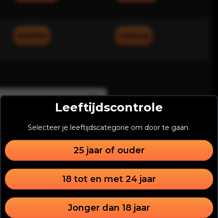
Drenthe
Limburg
Leeftijdscontrole
Selecteer je leeftijdscategorie om door te gaan.
oker in Nederland?
25 jaar of ouder
ende spelers en gevorderden.
ereen.
18 tot en met 24 jaar
ooileiding zorgen voor een soepel verloop.
 met ruimte voor competitie en plezier.
Jonger dan 18 jaar