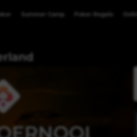
oker
Summer Camp
Poker Regels
Onli
erland
Summer Camp 2026 | Online |
wo
ONLINE
ONLINE
Oirschot
12
aug
jven
Info
Inschrijven