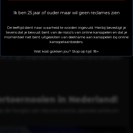
Ik ben 25 jaar of ouder maar wil geen reclames zien
r regels
met uitleg over handwaarden, inzetten en
De leeftijd dient naar waarheid te worden ingevuld. Hierbij bevestigt je
aan tafel te claimen.
tevens dat je bewust bent van de risico's van online kansspelen en dat je
momenteel niet bent uitgesloten van deelname aan kansspelen bij online
kansspelaanbieders.
rtoernooi
Wat kost gokken jou? Stop op tijd. 18+
t in. Er zijn verspreid door heel Nederland tientallen
ertoernooien in Nederland!
 op de hoogte van nieuwe events, speciale acties en