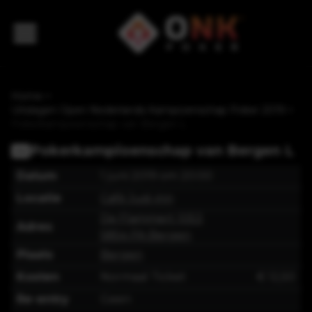
Home
>
Uitslagen Open Nederlands Kampioenschap Poker 2019
>
Pokerkampioenschap van Bergen L
Pokerkampioenschap van Bergen L
Live
Datum
1 juni 2019 om 20:00
Locatie
Café Just-inn
De Flammert
1053
Adres
5854 PA
Bergen
Plaats
Bergen
Kosten
Normaal Ticket
€
12,50
Re-entry
Geen