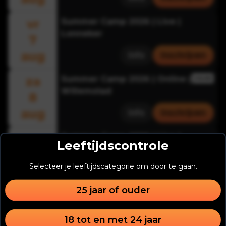
vr
Summer Camp 2026 | Live |
Lonneker
7
aug
Info
Inschrijven
za
Summer Camp 2026 | Online |
ONLINE
Willemstad
8
aug
Info
Inschrijven
za
Summer Camp 2026 | Live |
Leeftijdscontrole
Oirschot
8
Selecteer je leeftijdscategorie om door te gaan.
aug
Info
Inschrijven
25 jaar of ouder
18 tot en met 24 jaar