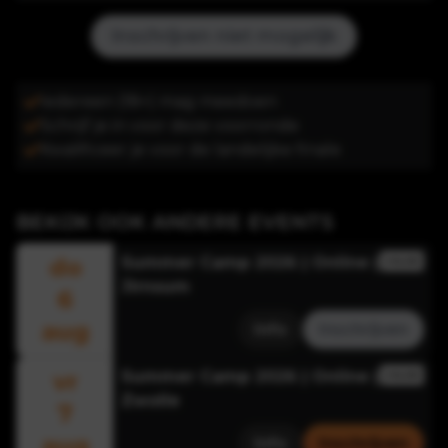
Inschrijven niet mogelijk
Iedereen (18+) mag meedoen
Schrijf je in voor deze voorronde
Kwalificeer je voor de landelijke finale
BEKIJK OOK ANDERE EVENTS
do
Summer Camp 2026 | Online |
ONLINE
Jirnsum
6
aug
Info
Inschrijven
vr
Summer Camp 2026 | Online |
ONLINE
Zwolle
7
aug
Info
Inschrijven