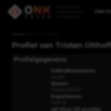
De gezelligste
ONK P
pokercompetitie
van Nederland
Home
>
Profiel van Devaid
Profiel van
Tristan Olthof
Profielgegevens
Gebruikersnaam:
Devaid
Naam:
Tristan Olthoff
Experience:
1449
XP
All-time XP positie: