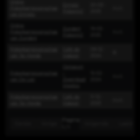
Online
Ermelo
20-03-
Pokerkampioenschap
n.v.t.
Pokerrrr2
2025
van Ermelo
Online
Zundert
19-03-
Pokerkampioenschap
n.v.t.
Pokerrrr2
2025
van Zundert
Pokerkampioenschap
Café de
09-12-
8
W
van Ter Heijde
Viskeet
2024
Optisport
Pokerkampioenschap
-
15-02-
n.v.t.
van De Lier
Zwembad
2024
Vreeloo
Pokerkampioenschap
Café de
11-12-
n.v.t.
van Ter Heijde
Viskeet
2023
Pagina
Eerste
Vorige
Volgende
Laatste
1
/
1