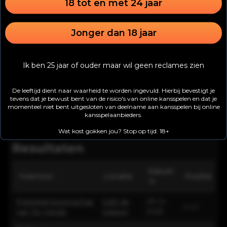
18 tot en met 24 jaar
Jonger dan 18 jaar
Ik ben 25 jaar of ouder maar wil geen reclames zien
De leeftijd dient naar waarheid te worden ingevuld. Hierbij bevestigt je
tevens dat je bewust bent van de risico's van online kansspelen en dat je
momenteel niet bent uitgesloten van deelname aan kansspelen bij online
kansspelaanbieders.
Wat kost gokken jou? Stop op tijd. 18+
Resultaten
Datum
Toernooi
Locatie
Positie
▼
Pokerkampioenschap
Café de
29-12-
n.v.t.
van Ter Heijde
Viskeet
2025