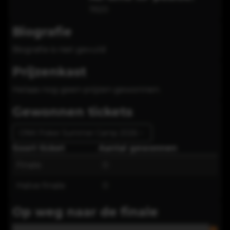
1920
Biografie
Biografie is niet gevuld
Prijzenkast
Helaas nog geen prijzen gewonnen.
Gewonnen tickets
ONK Poker Summer Camp 2026
Soort ticket
Aantal gewonnen
Finale
0
Halve finale
0
Op weg naar de finale