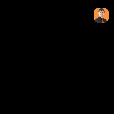
Over ONK Poker
Over Ons
Veelgestelde Vragen
In Contact Komen Met Ons?
Mail naar: info@onkpoker.nl