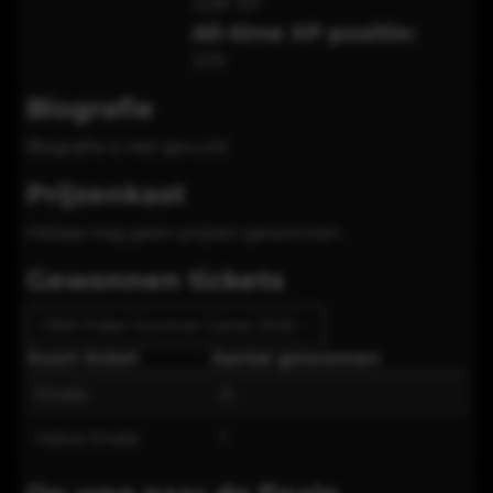
3281
XP
All-time XP positie:
329
Biografie
Biografie is niet gevuld
Prijzenkast
Helaas nog geen prijzen gewonnen.
Gewonnen tickets
ONK Poker Summer Camp 2026
Soort ticket
Aantal gewonnen
Finale
0
Halve finale
1