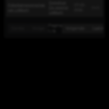
Dorpshuis
Pokerkampioenschap
07-03-
De weeme
n.v.t.
van Lekkum
2026
Lekkum
Pagina
Eerste
Vorige
Volgende
Laatste
1
/
8