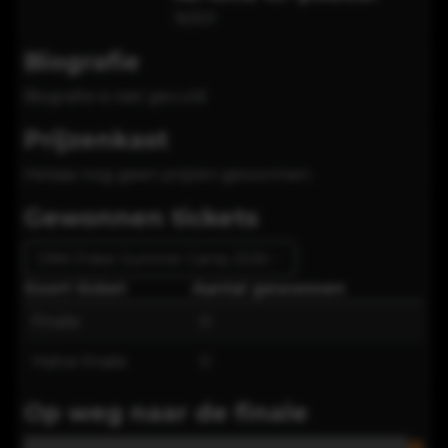
16301
Biografie
Biografie is niet gevuld
Prijzenkast
Helaas nog geen prijzen gewonnen.
Gewonnen tickets
ONK Poker Summer Camp 2026
Soort ticket
Aantal gewonnen
Finale
0
Halve finale
0
Op weg naar de finale