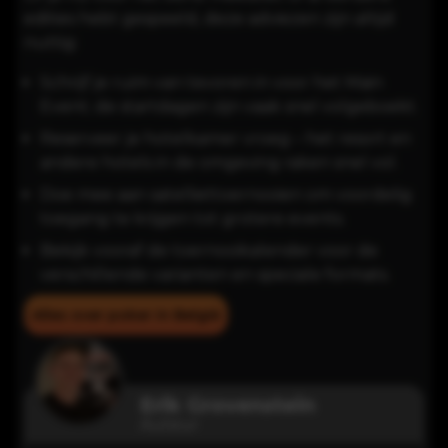
edities hebt gespeeld, deze adviezen zijn altijd
nuttig:
Schrijf je ruim van tevoren in voor het Main
Event; de startdagen zijn vaak snel volgeboekt.
Reserveer je hotelkamer vroeg – het resort en
andere hotels in de omgeving raken snel vol.
Doe mee aan satelliettoernooien om voordelig
toegang te krijgen tot grotere events.
Bekijk vooraf de toernooikalender voor de
verschillende varianten en speciale formats.
Alles over poker in België
Erik Grovenstein
Auteur