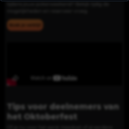
tijdens jouw pokerweekend? Bekijk tijdig de
mogelijkheden en reserveer vroeg.
Boek je verblijf
Tips voor deelnemers van
het Oktoberfest
Of je nu voor het eerst meedoet of al eerdere