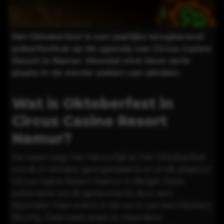
Het Oktoberfest is een jaarlijks terugkerend
pokerfestival op de agenda van Circus Casino
Resort in Namur. Meestal vind deze serie
plaats in de eerste weken van oktober.
Wat is Oktoberfest in
Circus Casino Resort
Namur?
De naam zegt het natuurlijk al, Het Oktoberfest
wordt in oktober georganiseerd en vindt plaats in
Circus Casino Resort Namur in
België
. Deze
pokerserie wordt gekenmerkt door een
bijzonder main event, in de vorm van een Mystery
Bounty. Daarnaast staan er meerdere