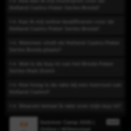
Hoe kan ik mij inschrijven voor de
Holland Casino Poker Series Breda?
Kan ik mij online kwalificeren voor de
Holland Casino Poker Series Breda?
Wanneer vindt de Holland Casino Poker
Series Breda plaats?
Wat is de buy-in van het Breda Poker
Series Main Event
Hoe hoog is de rake bij een toernooi van
Holland Casino?
Waarom betaal ik rake over mijn buy-in?
za
Summer Camp 2026 |
LINE
ONLINE
Online | Willemstad