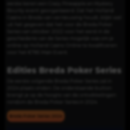
eerste keren een
Crazy Pineapple
en
Mystery
Bounty
event georganiseerd. Dat het Holland
Casino in Breda van vernieuwing houdt, blijkt wel
uit het gegeven dat het voor de Breda Poker
Series van oktober 2022 voor het eerst in de
geschiedenis van de Series mogelijk was om je
online op
Holland Casino Online
te kwalificeren
voor het €785 Main Event.
Edities Breda Poker Series
De eerste volgende Breda Poker Series zal in
2024 plaats vinden. De onderstaande button
brengt je op de hoogte van de ontwikkelingen
rondom de Breda Poker Series in 2024.
Breda Poker Series 2024