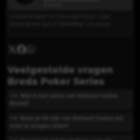
Auteur
Contentmaker en nieuwsschrijver, maar
bovenal een groot liefhebber van poker.
Veelgestelde vragen
Breda Poker Series
Wat is het adres van Holland Casino
Breda?
Moet je lid zijn van Holland Casino om
mee te mogen doen?