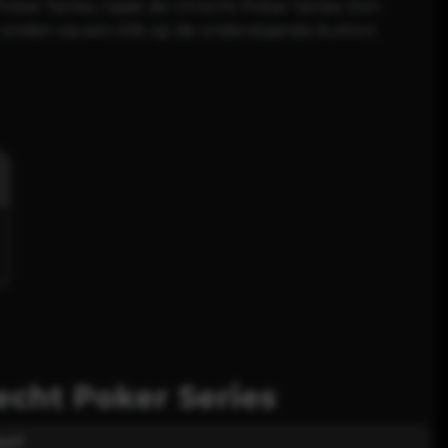
Poker Series, naast de Utrecht Poker Series. Een
e vinden via een klik op de onderstaande button.
echt Poker Series
ht?