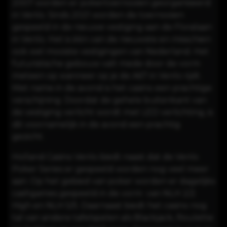
2007 worden er pokertoernooien georganiseerd
in Venlo. Sinds 2021 worden de toernooien
gespeeld in de nieuwe vestiging aan de Floralaan
in Venlo. Het is één van de nieuwste en misschien
ook wel mooiste vestigingen van Nederland. Het
futuristische gebouw valt mede door de vorm
meteen op wanneer op je de A67 in Venlo rijdt.
Met name in de avond is het casino een prachtige
verschijning. Doordat de gehele buitenkant van
de vestiging verlicht wordt met LED verlichting, is
dit voornamelijk in de avond een prachtig
gezicht.
Holland Casino Venlo biedt naast dat de Venlo
Poker Series er gespeeld worden nog veel meer
aan. Op het gebied van poker worden er dagelijks
cashgames gespeeld in de vorm van NLH 2/2
High en NLH 5/5. Daarnaast biedt het casino nog
tal van andere tafelspelen als Blackjack, Roulette