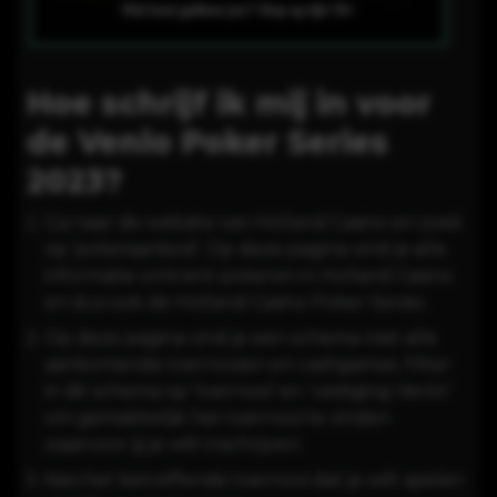
Hoe schrijf ik mij in voor
de Venlo Poker Series
2023?
Ga naar de website van Holland Casino en zoek
op ‘pokeraanbod’. Op deze pagina vind je alle
informatie omtrent pokeren in Holland Casino
en dus ook de Holland Casino Poker Series.
Op deze pagina vind je een schema met alle
aankomende toernooien en cashgames. Filter
in dit schema op ‘toernooi’ en ‘vestiging Venlo’
om gemakkelijk het toernooi te vinden
waarvoor jij je wilt inschrijven.
Kies het betreffende toernooi dat je wilt spelen