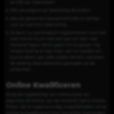
en klik op ‘reserveren’.
Klik vervolgens op ‘bestelling afronden’.
Kies de gewenste betaalmethode en betaal
voor je toernooi reservering.
Je bent nu automatisch ingeschreven voor het
toernooi en kunt met een gerust hart naar
Holland Casino Venlo
gaan om te spelen. Op
locatie hoef je je niet meer aan te melden en
kun je direct aan tafel plaats nemen, wanneer
de seating draw bekend is gemaakt op de
schermen.
Online Kwalificeren
Sinds de legalisering van online poker en
daarmee de komst van de Holland Casino Online
Poker zijn er tegenwoordig mogelijkheden om je
online te kwalificeren voor live poker toernooien