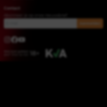
Contact
Abonneer je op onze nieuwsbrief
Aanmelden