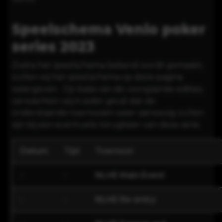
Speelschema Venlo poker
series 2023
Zodra het speelschema bekend wordt gemaakt,
zullen wij het speelschema op deze pagina
weergeven. Op basis van de voorgaande edities,
verwachten wij in ieder geval dat de
onderstaande toernooien weer aanwezig zullen
zijn bij een eventuele terugkeer van deze serie.
Datum
Tijd
Toernooi
-
-
NLHE Main Event
-
-
NLHE Re-entry