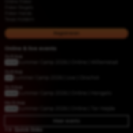
Online Poker
Poker Regels
Poker Hands
Texas Holdem
Registreren
Online & live events
Za
8
Aug
Summer Camp 2026 | Online | Willemstad
ONLINE
Za
8
Aug
Summer Camp 2026 | Live | Oirschot
LIVE
Zo
9
Aug
Summer Camp 2026 | Online | Hengelo
ONLINE
Ma
10
Aug
Summer Camp 2026 | Online | Ter Heijde
ONLINE
Meer events
Quick links