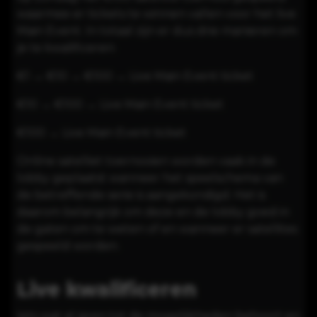
waarmee er tickets te winnen vallen voor het live
Main Event. In totaal zijn er dus drie manieren om
je te kwalificeren:
€1 → €10 → €100 → Live Main Event ticket
€10 → €100 → Live Main Event ticket
€100 → Live Main Event ticket
Online satelliet toernooien worden vaak in de
lobby geplaatst wanneer het speelschema van
de betreffende serie is aangekondigd. Het is
daarom belangrijk om deze en de lobby goed in
de gaten om te weten of en wanneer er satellites
gespeeld worden.
Live kwalificeren
Iets wat al jaren tot de mogelijkheden behoort en