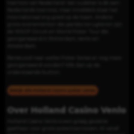
toernooi van Nederland. Van oudsher is dit een
Nederlands toernooi, maar inmiddels staat het
internationaal erg goed op de kaart. Andere
grote evenementen die jaarlijks terugkeren zijn
de
WSOP Circuit
en
World Poker Tour
die
georganiseerd in Rotterdam, Venlo en
Amsterdam.
Benieuwd naar welke Poker Series er nog meer
georganiseerd worden? Klik dan op de
onderstaande button.
Bekijk alle Holland Casino poker series
Over Holland Casino Venlo
Holland Casino Venlo is een graag geziene
gastheer voor grote pokertoernooien. Al vanaf