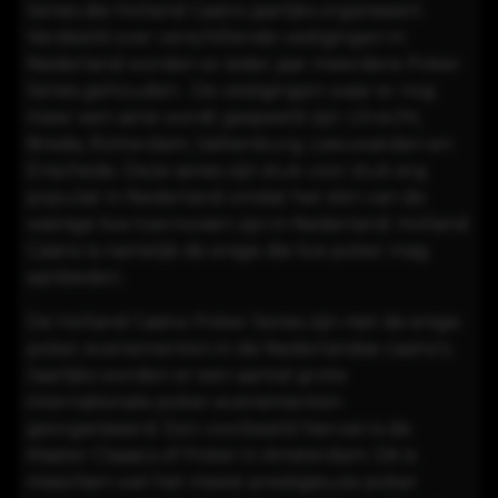
Series die Holland Casino jaarlijks organiseert.
Verdeeld over verschillende vestigingen in
Nederland worden er ieder jaar meerdere Poker
Series gehouden . De vestigingen waar er nog
meer een serie wordt gespeeld zijn: Utrecht,
Breda, Rotterdam, Valkenburg, Leeuwarden en
Enschede. Deze series zijn stuk voor stuk erg
populair in Nederland omdat het één van de
weinige live toernooien zijn in Nederland. Holland
Casino is namelijk de enige die live poker mag
aanbieden.
De Holland Casino Poker Series zijn niet de enige
poker evenementen in de Nederlandse casino's.
Jaarlijks worden er een aantal grote
internationale poker evenementen
georganiseerd. Een voorbeeld hiervan is de
Master Classics of Poker
in Amsterdam. Dit is
misschien wel het meest prestigieuze poker