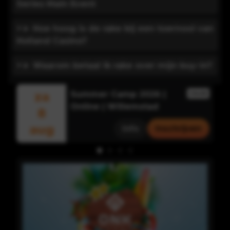
Series Main Event
Hoe hoog is de rake bij een toernooi van
Holland Casino?
Waarom betaal ik rake over mijn buy-in?
za
Summer Camp 2026 | Live |
LINE
Oirschot
8
aug
n
Info
Inschrijven