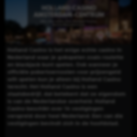
Holland Casino is het enige echte casino in
Nederland waar je gokspelen zoals roulette
en blackjack kunt spelen. Ook wanneer je
officiële pokertoernooien voor prijzengeld
wilt spelen kun je alleen bij Holland Casino
terecht. Het Holland Casino is een
staatsbedrijf, dat betekent dat ze eigendom
is van de Nederlandse overheid. Holland
Casino beschikt over 14 vestigingen
verspreid door heel Nederland. Een van die
vestigingen bevindt zich in de hoofdstad.