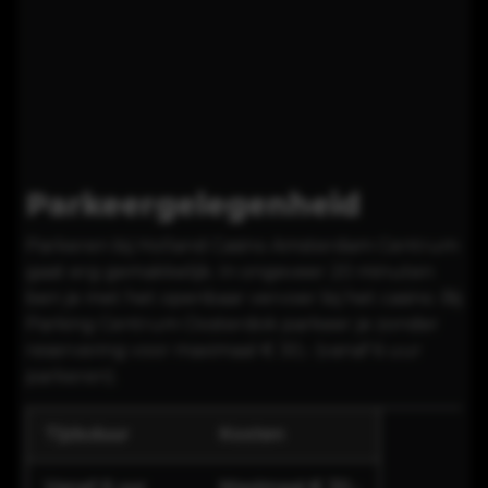
Parkeergelegenheid
Parkeren bij Holland Casino Amsterdam Centrum
gaat erg gemakkelijk. In ongeveer 20 minuten
ben je met het openbaar vervoer bij het casino. Bij
Parking Centrum Oosterdok parkeer je zonder
reservering voor maximaal € 30,- (vanaf 6 uur
parkeren).
Tijdsduur
Kosten
Vanaf 6 uur
Maximaal € 30,-