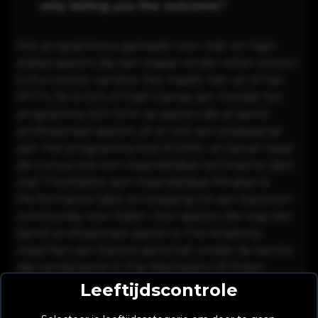
only telling you the outcome."
Het programma is gemaakt voor mid- en high
stakes spelers die een stapje verder willen zetten
in hun poker carrière. Het maakt niet uit of het
MTT's, Sit & Go's of Cash Games zijn. Omdat het
programma zich richt op spelers die al (semi)
professioneel spelen, zit er ook een prijskaartje
aan. Het programma kost €3499,- en bevat naast
de cursus ook een maandelijkse technische Q&A
met TheWakko, een maandelijkse Mindset &
Performance Q&A, en toegang tot een besloten
community voor leden. Voor spelers die nog niet
(semi) professioneel spelen is The Academy
misschien een betere aanschaf, omdat de kennis
die voorbij komt in The Mechanics Of Poker
misschien te geavanceerd is.
Leeftijdscontrole
Poker Ambition Cash Academy