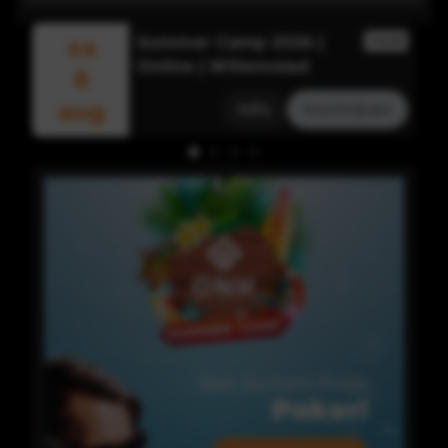
za
Summer Camp 2026 |
LINE
ONLINE
Online | Willemstad
8
aug
n
Info
Inschrijven