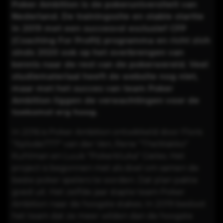
Poker Ambition is de pokeruniversiteit van
Nederland. De trainingssite en stable startte
in 2019 met een succesvol exclusief CFP
(Coaching For Profit) programma en richt zich
sinds 2020 ook op het overbrengen van
kennis naar de rest van de pokerwereld. Veel
studiemateriaal heeft de website nog niet,
maar met het succes van team Poker
Ambition liggen de verwachtingen voor de
toekomst erg hoog.
In 2016 is Poker Ambition ontwikkeld door
Floris
"Xplode777" van der Ven
, Rene "TheWakko"
Kuhlman en Luuk "Pokerkluka" Gieles. Het
project is begonnen met als doel om samen de
beste poker spelers te worden. Dat plan pakte
goed uit. Het zelfde jaar stapte team Poker
Ambition naar de hoogste stakes. In 2019 besloot
het team dat ze meer wilden dan de hoogste