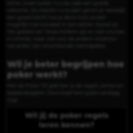
solver, is een poker course vaak een goede
uitkomst. De meeste cursussen geven je namelijk
een goed inzicht hoe je deze tools zoveel
mogelijk in je voordeel in kan zetten. Vooral op
het gebied van
Texas Holdem
zijn er veel courses
in omloop, maar ook voor de andere
varianten
van poker
zijn verschillende trainingssites.
Wil je beter begrijpen hoe
poker werkt?
Met de Poker 101 gids leer je de regels, zetten en
basisstrategieën. Download hem gratis vandaag
nog!
Wil jij de poker regels
leren kennen?