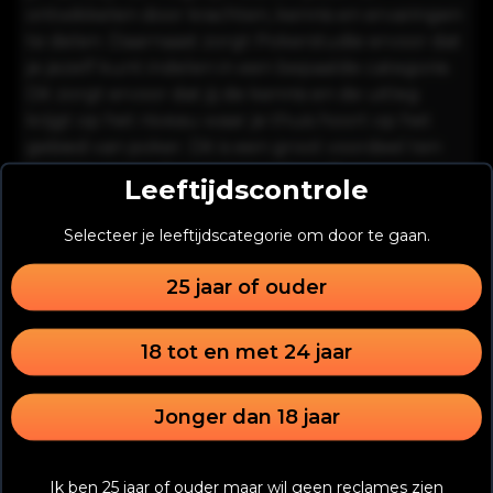
ontwikkelen door krachten, kennis en ervaringen
te delen. Daarnaast zorgt Pokerstudie ervoor dat
je jezelf kunt indelen in een bepaalde categorie.
Dit zorgt ervoor dat jij de kennis en de uitleg
krijgt op het niveau waar je thuis hoort op het
gebied van poker. Dit is een groot voordeel ten
aanzien van andere trainingssites of
Leeftijdscontrole
pokercoaching.
Selecteer je leeftijdscategorie om door te gaan.
Een ander groot voordeel aan Pokerstudie is dat
je 1-op-1 coaching kunt aanvragen. Je wordt hier
25 jaar of ouder
begeleid door één van de vier pokercoaches van
Pokerstudie. Je hebt de mogelijkheid om vragen
te stellen, handen te bespreken, situaties te
18 tot en met 24 jaar
bespreken en allemaal andere poker
gerelateerde informatie te behandelen.
Jonger dan 18 jaar
We raden je het aan om zeker even een kijkje te
nemen bij Pokerstudie.
Ik ben 25 jaar of ouder maar wil geen reclames zien