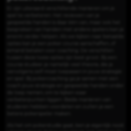
Er zijn uiteraard verschillende manieren om je
spel te verbeteren. Het reviewen van je
gespeelde handen is daar één van, maar ook het
bespreken van handen met andere spelers kan je
enorm verder helpen. Als we kijken naar betaalde
opties kan je een poker course aanschaffen, of
iemand betalen voor coaching. De verschillen
tussen deze twee opties zijn best groot. Bij een
course studeer je namelijk veel theorie, die je
vervolgens zelf moet toepassen in jouw strategie
en spel. Bij pokercoaching ga je samen met een
coach jouw strategie en gespeelde handen onder
de loep nemen, om te kijken waar
verbeterpunten liggen. Beide manieren van
studeren hebben voordelen en zullen je een
betere pokerspeler maken.
Als het om pokerstudie gaat, ben je eigenlijk nooit