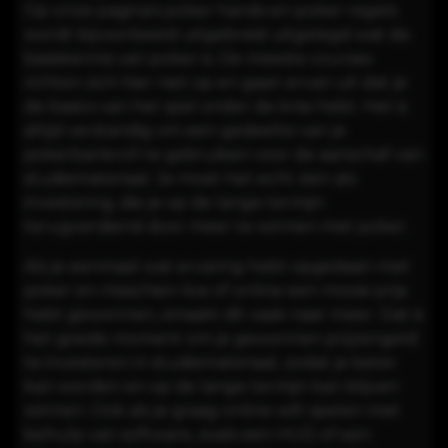
Op onze pagina's
poker hands
en
poker regels
wordt bijvoorbeeld uitgebreid uitgelegd wat de
basiskennis van poker is. De meeste courses
richten zich hier niet op en gaan ervan uit dat je
de basics van het spel onder de knie hebt. Het is
altijd verstandig om een gedeelte van je
pokerbankroll te gebruiken voor de aanschaf van
studiemateriaal. Je moet het echt zien als
investering, die je op de lange termijn
terugverdiend door meer te winnen met poker.
Als je eenmaal wat ervaring hebt opgedaan met
poker en misschien live of online een mooie prijs
hebt gewonnen, smaakt dit vaak naar meer. Dat is
het goede moment om je gewonnen prijzengeld
te investeren in studiemateriaal, zodat je beter
kan worden en op de lange termijn kan blijven
winnen. Ook als je graag online wilt spelen met
behulp van
software
, zoals een HUD of een