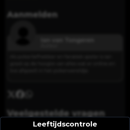
Aanmelden
Ian van Tongeren
Auteur
Als pokerliefhebber en fanatiek speler is Ian
goed op de hoogte van alles wat er online en
live afspeelt in het pokerwereldje.
Veelgestelde vragen
Pokercode
Leeftijdscontrole