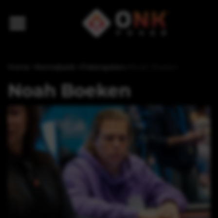
Home
>
Kennisbank
>
Pokerspelers
>
Noah Boeken
Noah Boeken