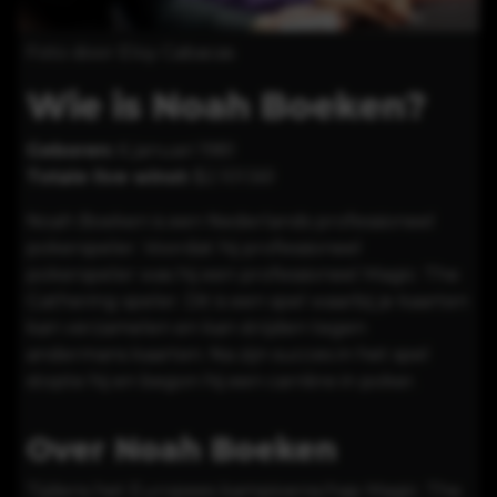
Foto door Eloy Cabacas
Wie is Noah Boeken?
Geboren:
6 januari 1981
Totale live winst:
$2.101.561
Noah Boeken is een Nederlands professioneel
pokerspeler. Voordat hij professioneel
pokerspeler was hij een professioneel Magic: The
Gathering speler. Dit is een spel waarbij je kaarten
kan verzamelen en kan strijden tegen
andermans kaarten. Na zijn succes in het spel
stopte hij en begon hij een carrière in poker.
Over Noah Boeken
Tijdens het Europees kampioenschap Magic: The