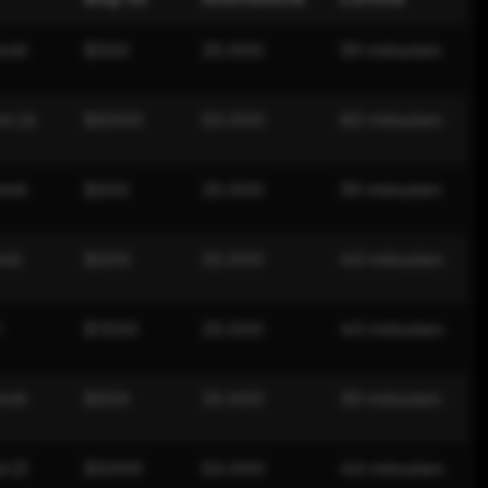
imit
$550
25.000
30 minuten
m (4
$5000
50.000
60 minuten
imit
$550
25.000
30 minuten
mit
$500
25.000
40 minuten
-
$1500
25.000
40 minuten
imit
$550
25.000
30 minuten
 (3
$5000
50.000
40 minuten