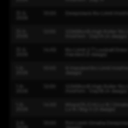
31-5-
10:00
Deepstack No-Limit Hold
2026
31-5-
12:00
GGMillion$ High Roller No-
2026
Hold'em - Day1A (4 daags)
31-5-
14:00
No-Limit 2-7 Lowball Draw
2026
Handed (3 daags)
1-6-
10:00
6-Handed No-Limit Hold'e
2026
daags)
1-6-
12:00
GGMillion$ High Roller No-
2026
Hold'em - Day1B (4 daags)
1-6-
14:00
Mixed PLO Hi-Lo 8 / Omah
2026
Lo 8 / Big O (3 daags)
2-6-
10:00
Pot-Limit Omaha Deepstac
2026
daags)