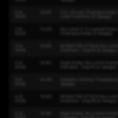
2-6-
12:00
U.S. Circuit Championship
2026
Limit Hold'em (3 daags)
2-6-
14:00
No-Limit 2-7 Lowball Draw
2026
Championship (3 daags)
3-6-
10:00
MONSTER STACK No-Limi
2026
Hold'em - Day1A (5 daags)
3-6-
12:00
High Roller No-Limit Hold'
2026
Handed - Day1A (4 daags)
3-6-
14:00
Dealers Choice 7-Handed 
2026
daags)
4-6-
10:00
MONSTER STACK No-Limi
2026
Hold'em - Day1B (5 daags)
4-6-
12:00
High Roller No-Limit Hold'
2026
Handed - Day1B (4 daags)