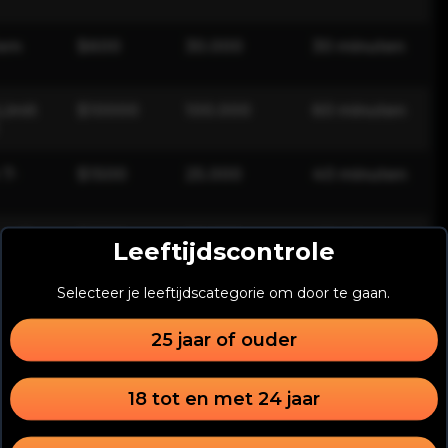
’em
$600
30.000
30 minuten
Limit
$10000
100.000
60 minuten
 7-
$1500
25.000
40 minuten
m (3
$1500
25.000
40 minuten
Leeftijdscontrole
Selecteer je leeftijdscategorie om door te gaan.
Limit
$10000
100.000
60 minuten
25 jaar of ouder
a Hi
$1500
25.000
40 minuten
18 tot en met 24 jaar
k (2
$600
30.000
30 minuten