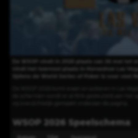
De WSOP vindt in 2026 plaats van 26 mei tot en
vindt het toernooi plaats in Horseshoe Las Veg
tijdens de World Series of Poker is voor veel
De
WSOP
2026 komt eraan en pokeren in Las Vegas
de schermen wordt er al flink gesleuteld aan het
wij overzichtelijk gemaakt onderaan de pagina.
WSOP 2026 Speelschema
Datum
Tijd
Toernooi