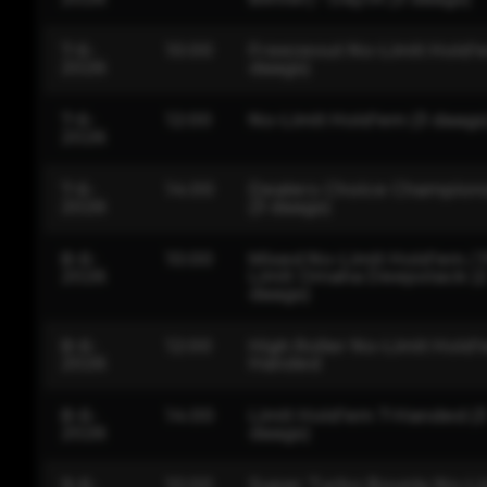
7-6-
10:00
Freezeout No-Limit Hold'
2026
daags)
7-6-
12:00
No-Limit Hold'em (3 daags
2026
7-6-
14:00
Dealers Choice Champion
2026
(3 daags)
8-6-
10:00
Mixed No-Limit Hold'em / 
2026
Limit Omaha Deepstack (
daags)
8-6-
12:00
High Roller No-Limit Hold'
2026
Handed
8-6-
14:00
Limit Hold'em 7-Handed (3
2026
daags)
9-6-
10:00
Super Turbo Bounty No-Li