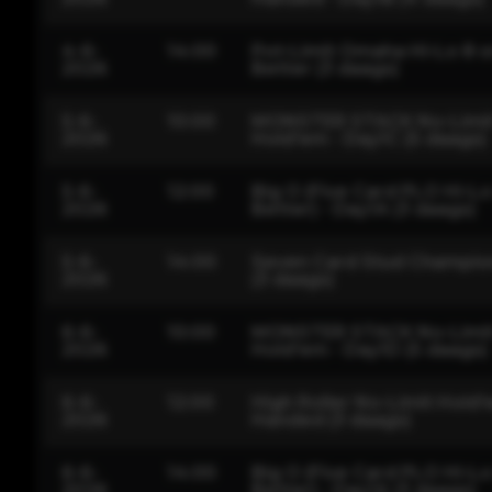
4-6-
14:00
Pot-Limit Omaha Hi-Lo 8 o
2026
Better (3 daags)
5-6-
10:00
MONSTER STACK No-Limi
2026
Hold'em - Day1C (5 daags)
5-6-
12:00
Big O (Five Card PLO Hi-Lo
2026
Better) - Day1A (3 daags)
5-6-
14:00
Seven Card Stud Champio
2026
(3 daags)
6-6-
10:00
MONSTER STACK No-Limi
2026
Hold'em - Day1D (5 daags)
6-6-
12:00
High Roller No-Limit Hold'
2026
Handed (3 daags)
6-6-
14:00
Big O (Five Card PLO Hi-Lo
2026
Better) - Day1A (3 daags)