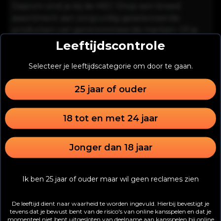
Daarom vind je bij de MEC Shop een breed
assortiment aan zorgvuldig geselecteerde
producten van gerenommeerde merken. Of je
nu op zoek bent naar een betaalbare starterskit,
Leeftijdscontrole
een upgrade naar professionele materialen, of
specifieke accessoires om je setup compleet te
Selecteer je leeftijdscategorie om door te gaan.
maken, wij hebben het in huis. Investeer in
25 jaar of ouder
kwaliteit en maak elke pokeravond niet alleen
spannend, maar ook comfortabel en authentiek!
18 tot en met 24 jaar
Custom poker artikelen
Jonger dan 18 jaar
Naast het vaste assortiment heeft de MECShop
ook grafisch ontwerpers in huis die je kunnen
helpen met het realiseren van jouw eigen
Ik ben 25 jaar of ouder maar wil geen reclames zien
custom poker artikelen, zoals een
custom poker
tafel
of custom poker chips.
De leeftijd dient naar waarheid te worden ingevuld. Hierbij bevestigt je
tevens dat je bewust bent van de risico's van online kansspelen en dat je
momenteel niet bent uitgesloten van deelname aan kansspelen bij online