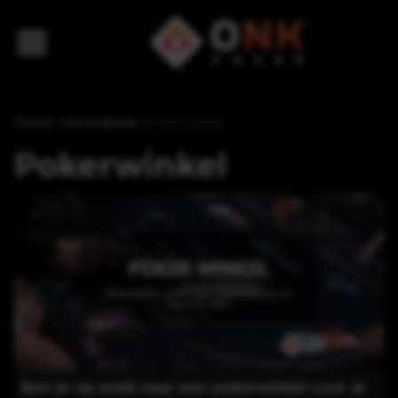
Home
>
Kennisbank
>
Pokerwinkel
Pokerwinkel
Ben je op zoek naar een pokerwinkel voor al