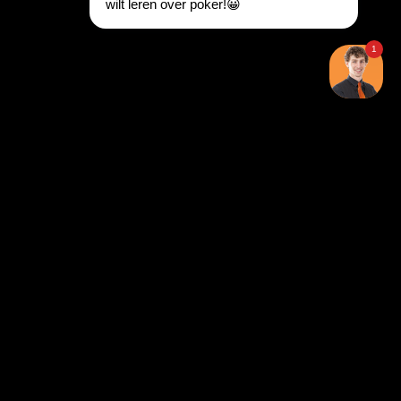
Over ONK Poker
Over Ons
Veelgestelde Vragen
In Contact Komen Met Ons?