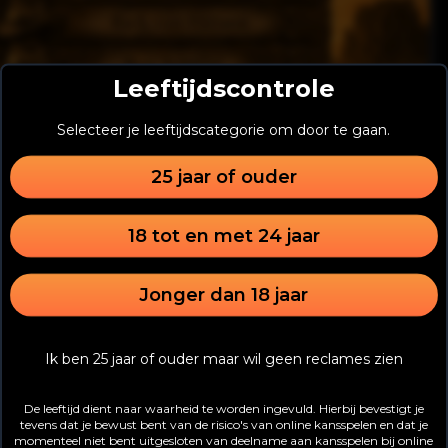
Leeftijdscontrole
Selecteer je leeftijdscategorie om door te gaan.
25 jaar of ouder
18 tot en met 24 jaar
Jonger dan 18 jaar
Ik ben 25 jaar of ouder maar wil geen reclames zien
ty?
De leeftijd dient naar waarheid te worden ingevuld. Hierbij bevestigt je
neer jij ze in ontvangst mag nemen wordt bekend
tevens dat je bewust bent van de risico's van online kansspelen en dat je
r Las Vegas! Zo trekt Team ONK Poker de prijzen
momenteel niet bent uitgesloten van deelname aan kansspelen bij online