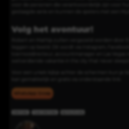
voor de personen die verantwoordelijk zijn voor h
geslaagde serie en kunnen de spelers met een Mys
Volg het avontuur!
Robert en Mathijs zullen vergezeld worden door
E
leggen op beeld. Dit wordt via Instagram, Faceboo
toernooidirecteur, accountmanager en Las Vegas 
welverdiende vakantie in the city that never sleeps
Voor een uniek kijkje achter de schermen kun je 
kan gemakkelijk en gratis via onderstaande link.
WhatsApp Groep
ONK Poker
Team ONK Poker
Mystery bounty