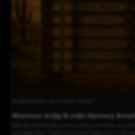
Eindstand Bounty Hunter Gallery
Wanneer krijg ik mijn Mystery Boun
Wat de Mystery Bounty's precies inhouden en wan
gemaakt door Team ONK Poker tijdens hun reis naa