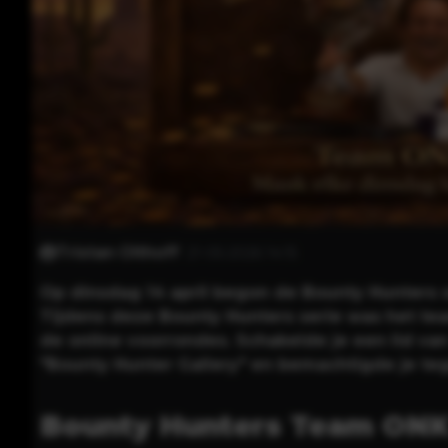
Tristan Olthoff
21-05-2026 14:15
Op dinsdag 14 april begon de Bounty Hunters 
Tijdens deze Bounty Hunters serie was het tea
de online voorrondes. Schakelde je een lid van
"Bounty Hunter Gallery" en bemachtigde je teg
Bounty Hunters Team ONK