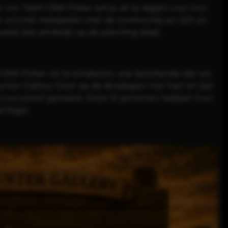
r om Team ONK Poker extra uit te dagen voor hun
wat volume meespelen met de community en zich zo
eek dan eindelijk op de planning staat.
m ONK Poker uit te schakelen, wat betekende dat we
ter Gallery. Door op de dinsdagen met hart en ziel
nters succesvol geweest. Deze 12 personen hebben hun
chtigd.