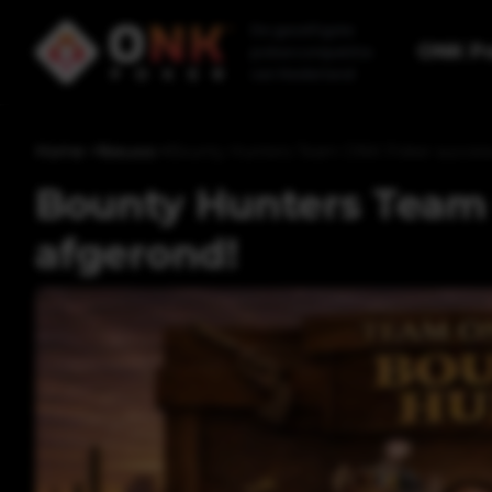
De gezelligste
ONK P
pokercompetitie
van Nederland
Home
>
Nieuws
>
Bounty Hunters Team ONK Poker succesv
Bounty Hunters Team
afgerond!
Summer Camp 2026 | Live |
vr
Lonneker
7
aug
Info
Inschr