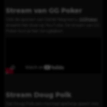
Stream van GG Poker
Ook de sponsor van Daniël Negreanu,
GGPoker
,
streamt het duel op YouTube. De stream van GG
Poker kun je hier terugkijken.
Stream Doug Polk
Dat Doug Polk een mentaal spelletje speelt met