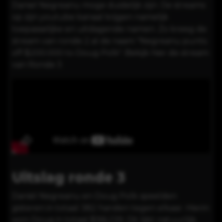
Daniel Negreanu moge duidelijk zijn. De streams
op zijn youtube kanaal krijgen namelijk
toepasselijke en uitdagende namen. Zo kreeg de
stream van ronde 2 al de naam "Negreanu punts
off $200.000 to Doug Polk". Bekijk hier de stream
van Ronde 3
Uitslag ronde 3
Daniël Negreanu en Doug Polk speelden
gisteren in totaal 382 handen tegen elkaar. Hierin
won Doug in totaal $166.239. Dit lijkt natuurlijk