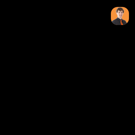
Over ONK Poker
Over Ons
Veelgestelde Vragen
In Contact Komen Met Ons?
Mail naar: info@onkpoker.nl