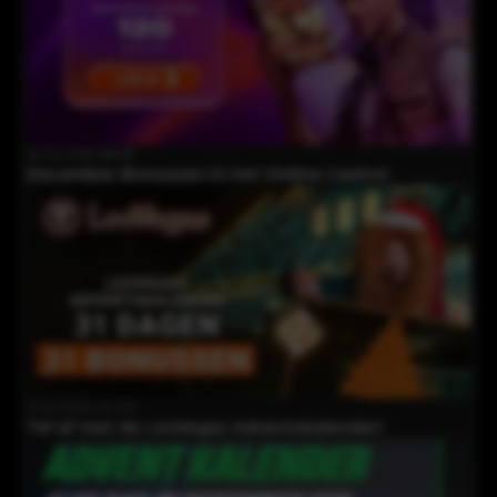
16-12-2025 08:56
December Bonussen in het Online Casino!
11-12-2024 20:00
Tel af met de LeoVegas Adventskalender!