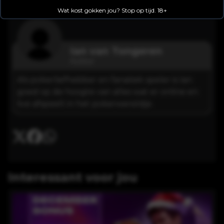
Online casino
Casino
Casinoblog
Wat kost gokken jou? Stop op tijd. 18+
Ian van Tongeren
Auteur
Als pokerliefhebber en fanatiek speler is Ian
goed op de hoogte van alles wat er online en
live afspeelt in het pokerwereldje.
Interessant voor jou