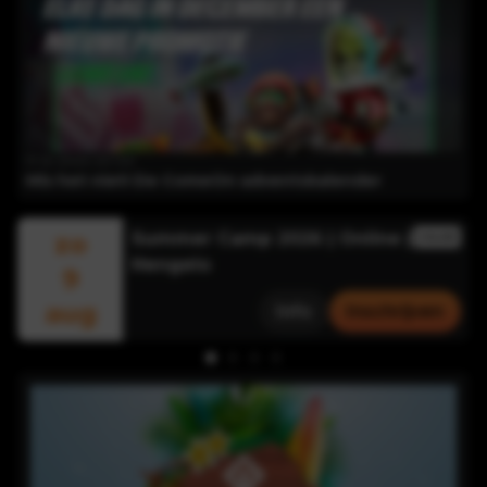
11-12-2024 20:00
Mis het niet! De ComeOn adventskalender
zo
Summer Camp 2026 | Online |
E
ONLINE
Hengelo
9
aug
Info
Inschrijven