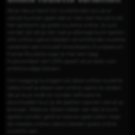
Als je nieuw bent tot roulette dan zou je er
vanuit kunnen gaan dat er niet veel keuze is als
het aankomt op gratis roulette online. Je zult
verrast zijn als je ziet wat je allemaal kunt spelen.
Alle online casino’s bieden verschillende roulette
varianten aan inclusief Amerikaans,
Europees
en
Franse Roulette
waar je met een laag
huisvoordeel van 1,35% speelt als je kiest voor
enkelvoudige kansen.
Om toegang te krijgen tot deze online roulette
tafels hoef je alleen een online casino te vinden
die je leuk vindt en zonder software te
downloaden kun je de spellen openen vanuit je
browser. Wees er alleen zeker van dat je kunt
spelen zonder geld te hoeven gebruiken maar
de meeste online casino’s bieden gratis online
roulette aan.