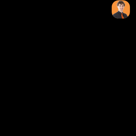
Over ONK Poker
Over Ons
Veelgestelde Vragen
In Contact Komen Met Ons?
Mail naar: info@onkpoker.nl