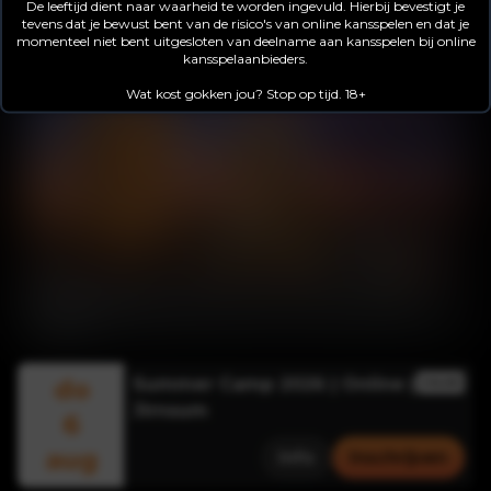
De leeftijd dient naar waarheid te worden ingevuld. Hierbij bevestigt je
15-07-2026 16:00
tevens dat je bewust bent van de risico's van online kansspelen en dat je
BOSS SummerFest levert 19 nieuwe halvefinalisten
momenteel niet bent uitgesloten van deelname aan kansspelen bij online
op
kansspelaanbieders.
Wat kost gokken jou? Stop op tijd. 18+
11-06-2026 11:30
GGPoker Belgium lanceert het 5 Years GGPoker
Festival
do
Summer Camp 2026 | Online |
E
ONLINE
Jirnsum
6
aug
Info
Inschrijven