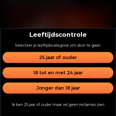
Leeftijdscontrole
Selecteer je leeftijdscategorie om door te gaan.
25 jaar of ouder
15-07-2026 16:30
Martin Hummel gaat voor nieuw wereldrecord!
18 tot en met 24 jaar
Jonger dan 18 jaar
Ik ben 25 jaar of ouder maar wil geen reclames zien