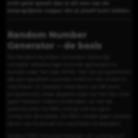
echt geld speelt dan is dit een van de
belangrijkste vragen die je jezelf kunt stellen.
Random Number
Generator – de basis
De Random Number Generator (letterlijk
vertaald: willekeurige nummer generator) is
precies waar het naar klinkt. Het zijn programma’s
die een specifiek nummer trekt en het omzet in
resultaten. Er bestaan meerdere van dit soort
programma’s, maar degene waar we het hier over
gaan hebben maken onderdeel uit van de
gokindustrie. De RNG vind je ook terug in
computer simulaties. De RNG vereist geen enkele
factor van buitenaf om resultaten te bepalen.
Andere RNG’s kunnen bestaan uit nummers of