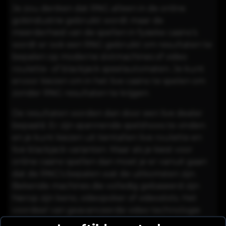
Je zou denken dat RNG alleen in de online
gokindustrie gebruikt wordt maar de
meerderheid van de spellen in fysieke casino’s
wordt er ook een RNG gebruikt om resultaten te
bepalen op moderne slotmachines of video
roulette- of blackjack speelautomaten. Je kunt
ervoor kiezen om in het live casino te spelen om
zonder RNG resultaten te krijgen.
De resultaten worden dan door een live dealer
bepaald. Er zijn spannende spelshows te vinden
en je kunt kiezen uit tientallen
live roulette
en
live blackjack
varianten. Maar als je kiest voor
online casino spellen
dan moet je er vanuit gaan
dat de RNG’s bepalen wat de uitkomsten zijn.
Bekende machines die volledig gebaseerd zijn
hierop zijn keno,
videopoker
of videoslots. Het
voordeel van geavanceerde video technologie
gaat gepaard met de RNG om sommige van de