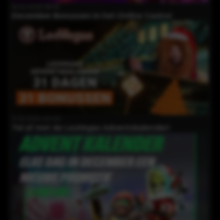
16-12-2025 08:56
December Bonussen in het Online Casino!
11-12-2024 20:00
Tel af met de LeoVegas Adventskalender!