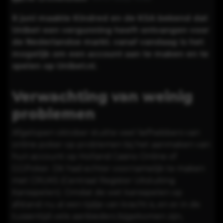
8 juni maakte Kindred en de KSA bekend dat
Unibet een vergunning heeft ontvangen voor
de Nederlandse markt. vanaf vandaag is het
mogelijk om een account aan te maken en te
spelen op Unibet.nl.
Verwachting van weinig
problemen
Afgelopen oktober stuitte veel liefhebbers van
online poker op problemen bij het aanmaken van
hun account op
Holland Casino Online
of
GGPoker
. Dit had echter voornamelijk te maken
met CRUKS (Centraal Register Uitsluiting
Kansspelen). Omdat de wet kansspelen op
afstand nu al een tijdje van kracht is, en er in de
tussentijd vele aanbieders bijgekomen zijn,