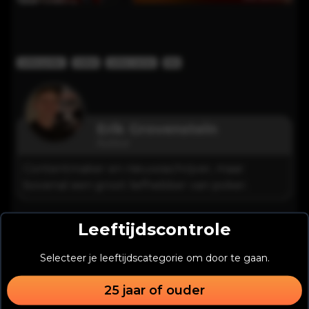
online poker
Unibet
online casino
KSA
Erik Grovenstein
Auteur
Contentmaker en nieuwsschrijver, maar
bovenal een groot liefhebber van poker.
Leeftijdscontrole
Selecteer je leeftijdscategorie om door te gaan.
Interessant voor jou
25 jaar of ouder