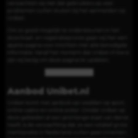
verwachten wij niet dat gebruikers op veel
problemen zullen stuiten bij het aanmelden op
Unibet
.
Om zo goed mogelijk te ondersteunen in het
download- en registratieproces gaan wij hier een
aparte pagina voor inrichten met alle benodigde
informatie. Vanaf het moment dat Unibet.nl live is
zijn wij bezig om deze pagina te updaten.
Aanbod Unibet.nl
Unibet komt met aanbod van wedden op sport,
online casino en online poker. Omdat Unibet op
deze gebieden al een jarenlange staat van dienst
heeft, is de verwachting dat ze een relatief grote
marktpositie in Nederland zullen gaan innemen.