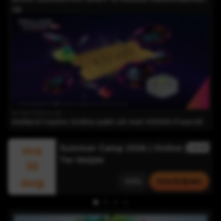
op
12-06-2026 14:43
Holland Casino Online pakt uit met €5000 Freeroll
l
ma
Summer Camp 2026 | Online |
ONLINE
Ter Heijde
10
aug
Info
Inschrijven