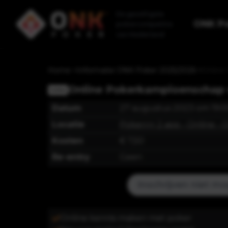
De gezelligste
ONK P
pokercompetitie
van Nederland
Home
>
Informatie ONK Poker 2025/2026
>
Online
Online Pokerkampioenschap 
Online
Datum
27 augustus 2023 om 19:0
Locatie
Pokerrrr 2 app - Online
- O
Kosten
€
7,50
Re-entry
Geen
Inschrijven niet mo
Online kennis maken met poker