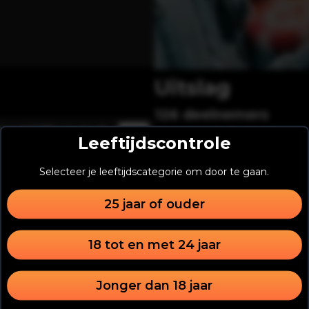
Uitslag
126
deelnemers
ne | Willemstad
ONLINE
#
Speler
Leeftijdscontrole
1
Marcel Veldhuis
Selecteer je leeftijdscategorie om door te gaan.
Info
Inschrijven
2
Mieke Remery
3
Wesley Faber
25 jaar of ouder
| Oirschot
4
Fedde van der Meulen
18 tot en met 24 jaar
5
Tom van Raaij
Info
Inschrijven
6
Jan van Luijtelaar
Jonger dan 18 jaar
ne | Hengelo
7
Albert Vonk
ONLINE