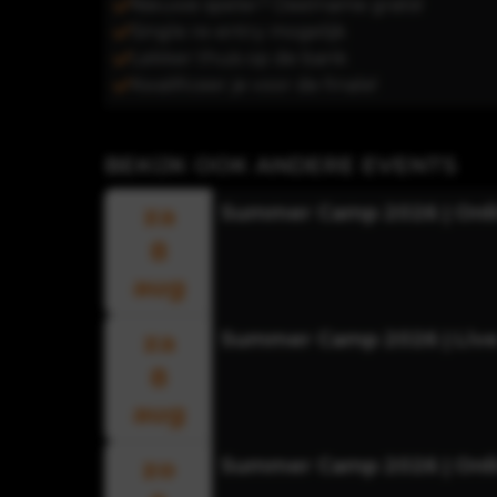
Nieuwe speler? Deelname gratis!
Single re-entry mogelijk
Lekker thuis op de bank
Kwalificeer je voor de finale!
BEKIJK OOK ANDERE EVENTS
za
Summer Camp 2026 | Onli
8
aug
za
Summer Camp 2026 | Live 
8
aug
zo
Summer Camp 2026 | Onli