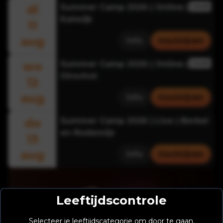
di
Summer Camp 2026 | Online |
ONLINE
Katwijk
11
aug
Info
Inschrijven
wo
Summer Camp 2026 | Online |
ONLINE
Oirschot
12
aug
Info
Inschrijven
do
Summer Camp 2026 | Live | Berkel
en Rodenrijs
13
aug
Info
Inschrijven
Leeftijdscontrole
Selecteer je leeftijdscategorie om door te gaan.