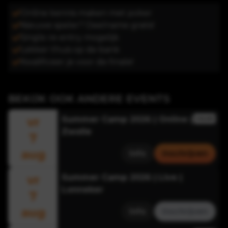
Online kennis maken met poker
Nieuwe speler? Deelname gratis!
Single re-entry mogelijk
Lekker thuis op de bank
Kwalificeer je voor de finale!
BEKIJK OOK ANDERE EVENTS
vr
Summer Camp 2026 | Online |
ONLINE
Zwolle
7
aug
Info
Inschrijven
vr
Summer Camp 2026 | Live |
Lonneker
7
aug
Info
Inschrijven