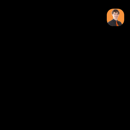
Over ONK Poker
Over Ons
Veelgestelde Vragen
In Contact Komen Met Ons?
Mail naar: info@onkpoker.nl