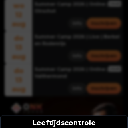
wo
Summer Camp 2026 | Online |
ONLINE
Oirschot
12
aug
Info
Inschrijven
do
Summer Camp 2026 | Live | Berkel
en Rodenrijs
13
aug
Info
Inschrijven
do
Summer Camp 2026 | Online |
ONLINE
Valthermond
13
aug
Info
Inschrijven
Leeftijdscontrole