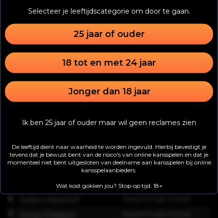
Selecteer je leeftijdscategorie om door te gaan.
25 jaar of ouder
18 tot en met 24 jaar
Uitslag
127
deelnemers
Jonger dan 18 jaar
#
Speler
Prijs
1
Loek Vleeshouwers
Finale ticket
Ik ben 25 jaar of ouder maar wil geen reclames zien
2
Harry Postma
Halve finale ticket
De leeftijd dient naar waarheid te worden ingevuld. Hierbij bevestigt je
3
Michael Schaak
Halve finale ticket
tevens dat je bewust bent van de risico's van online kansspelen en dat je
momenteel niet bent uitgesloten van deelname aan kansspelen bij online
4
Arian Willems
Halve finale ticket
kansspelaanbieders.
5
Mieke Remery
Kwartfinale ticket
Wat kost gokken jou? Stop op tijd. 18+
6
Julian Hazelhof
Kwartfinale ticket
7
Johan Eliassen
Kwartfinale ticket