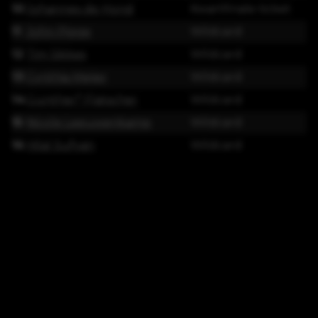
10
Johannes de Hond
Kwartfinale ticket
11
John Pigge
Wildcard
12
Tim Sikkes
Wildcard
13
Cynthia Meijer
Wildcard
14
Günther* Flatscher
Wildcard
15
Nicole Leeuwenkamp
Wildcard
16
Hilal Sufyan
Wildcard