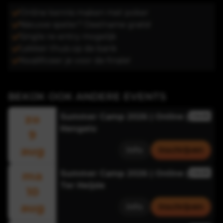
Online kennis maken met poker
Nieuwe speler? Deelname gratis!
Single re-entry mogelijk
Lekker thuis op de bank
Kwalificeer je voor de finale!
BEKIJK OOK ANDERE EVENTS
zo
Summer Camp 2026 | Online |
ONLINE
Hengelo
9
aug
Info
Inschrijven
ma
Summer Camp 2026 | Online |
ONLINE
Ter Heijde
10
aug
Info
Inschrijven