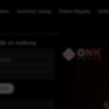
oker
Summer Camp
Poker Regels
Onli
kerkampioenschap Wijk en Aalburg
jk en Aalburg
Online
elijk