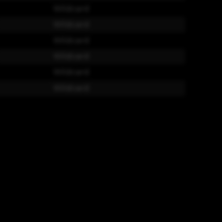
Wildcard
Wildcard
Wildcard
Wildcard
Wildcard
Wildcard