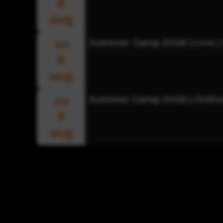
8
aug
za
Summer Camp 2026 | Live | 
8
aug
zo
Summer Camp 2026 | Online
9
aug